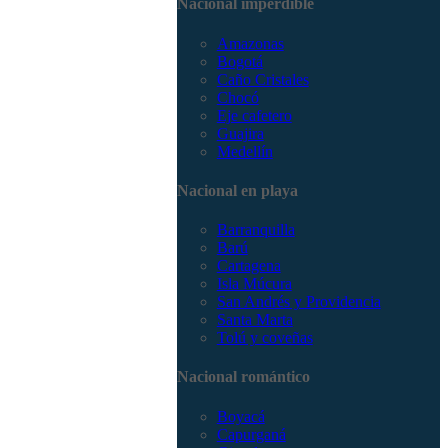
Nacional imperdible
3168785400
Amazonas
Bogotá
Caño Cristales
Chocó
Eje cafetero
Guajira
Medellín
Nacional en playa
Barranquilla
Barú
Cartagena
Isla Múcura
San Andrés y Providencia
Santa Marta
Tolú y coveñas
Nacional romántico
Boyacá
Capurganá