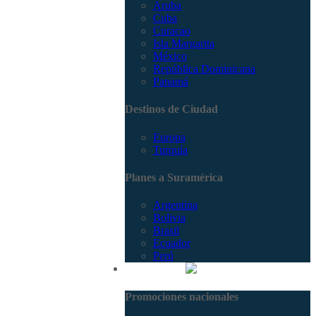
Aruba
Cuba
Curacao
Isla Margarita
México
República Dominicana
Panamá
Destinos de Ciudad
Europa
Turquía
Planes a Suramérica
Argentina
Bolivia
Brasil
Ecuador
Perú
Promociones
Promociones nacionales