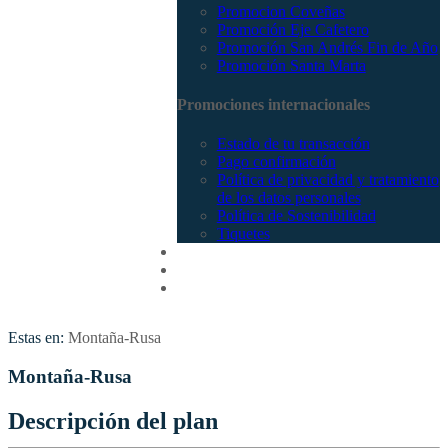
Promocion Coveñas
Promoción Eje Cafetero
Promoción San Andrés Fin de Año
Promoción Santa Marta
Promociones internacionales
Estado de tu transacción
Pago confirmación
Política de privacidad y tratamiento
de los datos personales
Política de Sostenibilidad
Tiquetes
Cotizar
Vuelos
Contactenos
Estas en:
Montaña-Rusa
Montaña-Rusa
Descripción del plan