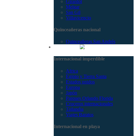
Girardot
Melgar
San Gil
Villavicencio
Quinceañeras nacional
Quinceañeras San Andrés
Internacional
Internacional imperdible
Africa
Egipto y Tierra Santa
Estados unidos
Europa
Japón
Parques Orlando Florida
Cruceros internacionales
Tailandia
Viajes Baratos
Internacional en playa