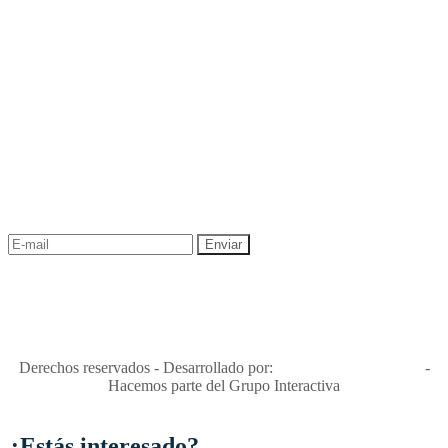
NEWSLETTER
¡Recibe las mejores promociones para tus viajes,
descuentos y ofertas!
"Viajes Interactiva SAS - Nit 900.460.613-2, amiga de los niños y
niñas y enemiga de su explotación y de su abuso sexual."
Apóyamos la ley 679 que penaliza estos delitos en Colombia"
RNT No. 26346
Derechos reservados - Desarrollado por:
T&T Interactiva S.A.S
-
Hacemos parte del Grupo Interactiva
¿Estás interesado?