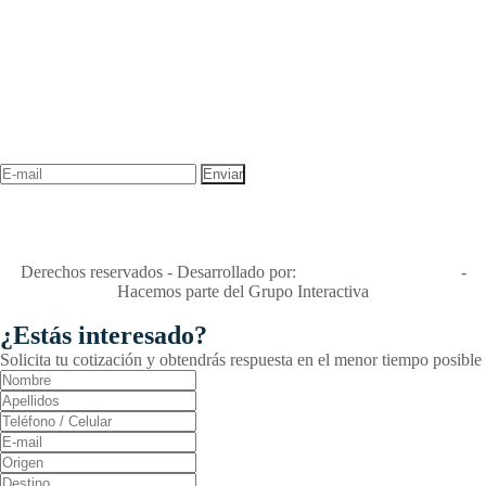
NEWSLETTER
¡Recibe las mejores promociones para tus viajes,
descuentos y ofertas!
"Viajes Interactiva SAS - Nit 900.460.613-2, amiga de los niños y
niñas y enemiga de su explotación y de su abuso sexual."
Apóyamos la ley 679 que penaliza estos delitos en Colombia"
RNT No. 26346
Derechos reservados - Desarrollado por:
T&T Interactiva S.A.S
-
Hacemos parte del Grupo Interactiva
¿Estás interesado?
Solicita tu cotización y obtendrás respuesta en el menor tiempo posible