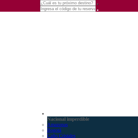
(601) 530 5586 -
Nacional
3168770630
Nacional imperdible
3168785400
Amazonas
Bogotá
Caño Cristales