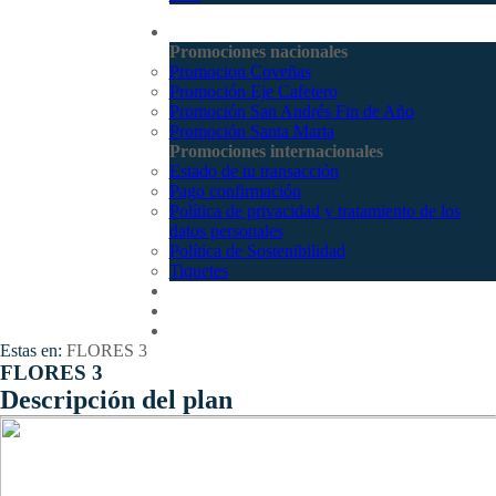
Promociones
Promociones nacionales
Promocion Coveñas
Promoción Eje Cafetero
Promoción San Andrés Fin de Año
Promoción Santa Marta
Promociones internacionales
Estado de tu transacción
Pago confirmación
Política de privacidad y tratamiento de los
datos personales
Política de Sostenibilidad
Tiquetes
Cotizar
Vuelos
Contactenos
Estas en:
FLORES 3
FLORES 3
Descripción del plan