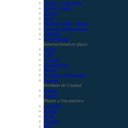
Egipto y Tierra Santa
Estados unidos
Europa
Japón
Parques Orlando Florida
Cruceros internacionales
Tailandia
Viajes Baratos
Internacional en playa
Aruba
Cuba
Curacao
Isla Margarita
México
República Dominicana
Panamá
Destinos de Ciudad
Europa
Turquía
Planes a Suramérica
Argentina
Bolivia
Brasil
Ecuador
Perú