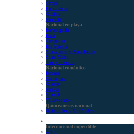
Chocó
Eje cafetero
Guajira
Medellín
Nacional en playa
Barranquilla
Barú
Cartagena
Isla Múcura
San Andrés y Providencia
Santa Marta
Tolú y coveñas
Nacional romántico
Boyacá
Capurganá
Girardot
Melgar
San Gil
Villavicencio
Quinceañeras nacional
Quinceañeras San Andrés
Internacional
Internacional imperdible
Africa