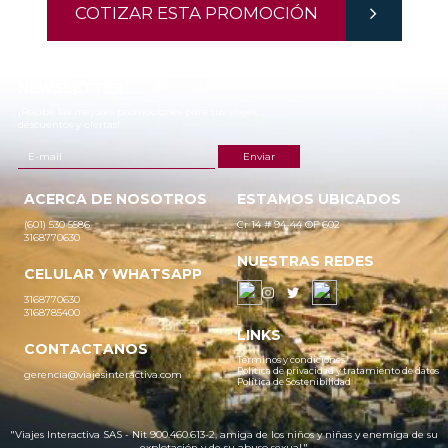
COTIZAR ESTA PROMOCIÓN
NEWSLETTER
¡Recibe las mejores promociones para tus viajes,
descuentos y ofertas!
ACERCA DE NOSOTROS
ESTAMOS UBICADOS
(601) 530 5586
Cr 14 # 94-44 OF 602
3168770630
NUESTRAS REDES
CELULAR Y WHATSAPP
3168770630
3168785400
LINKS
CONTACTANOS
Términos y condiciones
Política de privacidad y tratamiento de datos
gerencia@viajesinteractiva.com
Política de Sostenibilidad
"Viajes Interactiva SAS - Nit 900.460.613-2, amiga de los niños y niñas y enemiga de su
explotación y de su abuso sexual."