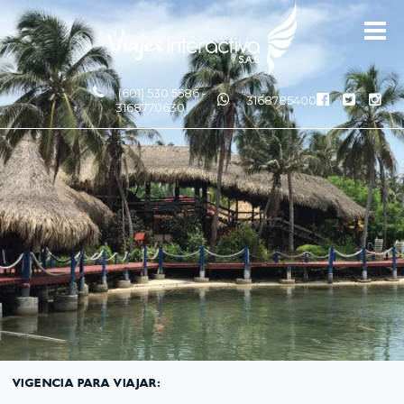
(601) 530 5586 -
3168785400
3168770630
VIGENCIA PARA VIAJAR: