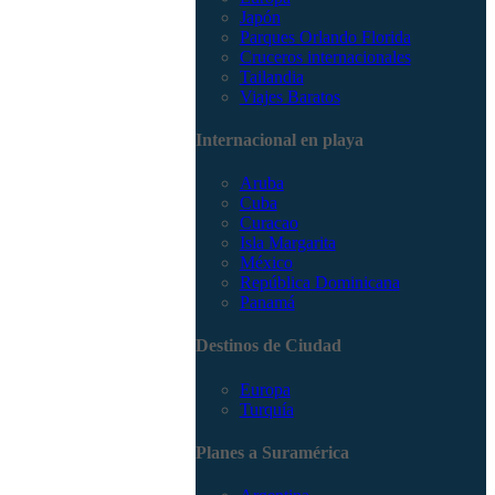
Japón
Parques Orlando Florida
Cruceros internacionales
Tailandia
Viajes Baratos
Internacional en playa
Aruba
Cuba
Curacao
Isla Margarita
México
República Dominicana
Panamá
Destinos de Ciudad
Europa
Turquía
Planes a Suramérica