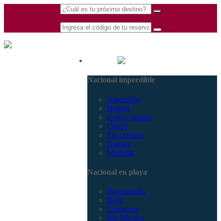
(601) 530 5586 -
Nacional
3168770630
Nacional imperdible
3168785400
Amazonas
Bogotá
Caño Cristales
Chocó
Eje cafetero
Guajira
Medellín
Nacional en playa
Barranquilla
Barú
Cartagena
Isla Múcura