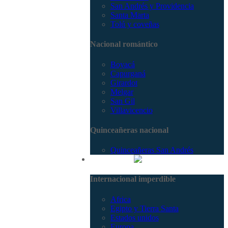
San Andrés y Providencia
Santa Marta
Tolú y coveñas
Nacional romántico
Boyacá
Capurganá
Girardot
Melgar
San Gil
Villavicencio
Quinceañeras nacional
Quinceañeras San Andrés
Internacional
Internacional imperdible
Africa
Egipto y Tierra Santa
Estados unidos
Europa