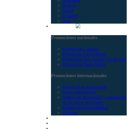
Argentina
Bolivia
Brasil
Ecuador
Perú
Promociones
Promociones nacionales
Promocion Coveñas
Promoción Eje Cafetero
Promoción San Andrés Fin de Año
Promoción Santa Marta
Promociones internacionales
Estado de tu transacción
Pago confirmación
Política de privacidad y tratamiento
de los datos personales
Política de Sostenibilidad
Tiquetes
Cotizar
Vuelos
Contactenos