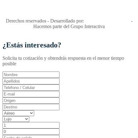
Apóyamos la ley 679 que penaliza estos delitos en Colombia"
RNT No. 26346
Derechos reservados - Desarrollado por:
T&T Interactiva S.A.S
-
Hacemos parte del Grupo Interactiva
¿Estás interesado?
Solicita tu cotización y obtendrás respuesta en el menor tiempo
posible