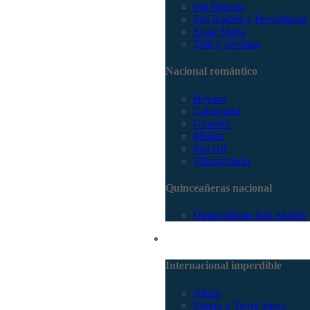
Isla Múcura
San Andrés y Providencia
Santa Marta
Tolú y coveñas
Nacional romántico
Boyacá
Capurganá
Girardot
Melgar
San Gil
Villavicencio
Quinceañeras nacional
Quinceañeras San Andrés
Internacional
Internacional imperdible
Africa
Egipto y Tierra Santa