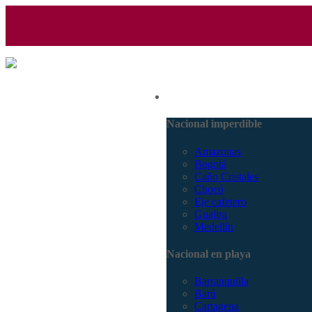
(601) 530 5586 - 3168770630
Nacional
3168785400
Nacional imperdible
Amazonas
Bogotá
Caño Cristales
Chocó
Eje cafetero
Guajira
Medellín
Nacional en playa
Barranquilla
Barú
Cartagena