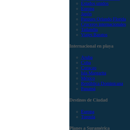
Estados unidos
Europa
Japón
Parques Orlando Florida
Cruceros internacionales
Tailandia
Viajes Baratos
Internacional en playa
Aruba
Cuba
Curacao
Isla Margarita
México
República Dominicana
Panamá
Destinos de Ciudad
Europa
Turquía
Planes a Suramérica