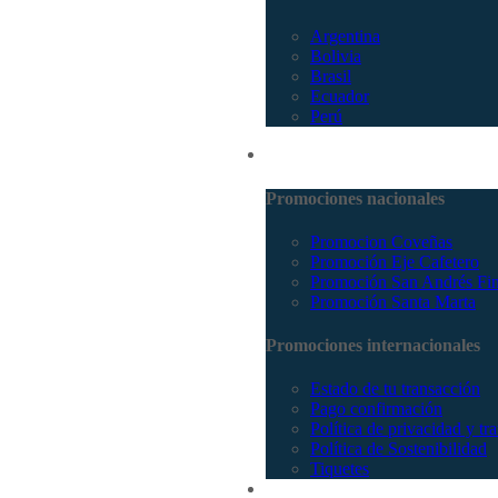
Argentina
Bolivia
Brasil
Ecuador
Perú
Promociones
Promociones nacionales
Promocion Coveñas
Promoción Eje Cafetero
Promoción San Andrés Fi
Promoción Santa Marta
Promociones internacionales
Estado de tu transacción
Pago confirmación
Política de privacidad y tr
Política de Sostenibilidad
Tiquetes
Cotizar