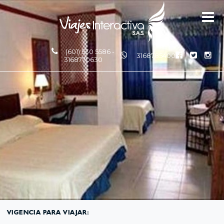
(601) 530 5586 -
3168785400
3168770630
VIGENCIA PARA VIAJAR: