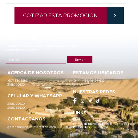
COTIZAR ESTA PROMOCIÓN
NEWSLETTER
¡Recibe las mejores promociones para tus viajes,
descuentos y ofertas!
ACERCA DE NOSOTROS
ESTAMOS UBICADOS
(601) 530 5586
Cr 14 # 94-44 OF 602
3168770630
NUESTRAS REDES
CELULAR Y WHATSAPP
3168770630
3168785400
LINKS
CONTACTANOS
Términos y condiciones
Política de privacidad y tratamiento de datos
gerencia@viajesinteractiva.com
Política de Sostenibilidad