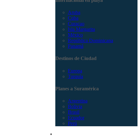
Internacional en playa
Aruba
Cuba
Curacao
Isla Margarita
México
República Dominicana
Panamá
Destinos de Ciudad
Europa
Turquía
Planes a Suramérica
Argentina
Bolivia
Brasil
Ecuador
Perú
Promociones