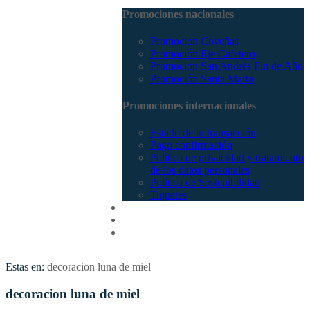
Promociones nacionales
Promocion Coveñas
Promoción Eje Cafetero
Promoción San Andrés Fin de Año
Promoción Santa Marta
Promociones internacionales
Estado de tu transacción
Pago confirmación
Política de privacidad y tratamiento
de los datos personales
Política de Sostenibilidad
Tiquetes
Cotizar
Vuelos
Contactenos
Estas en:
decoracion luna de miel
decoracion luna de miel