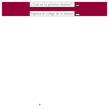
(601) 530 5586 -
Nacional
3168770630