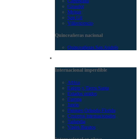
Capurganá
Girardot
Melgar
San Gil
Villavicencio
Quinceañeras nacional
Quinceañeras San Andrés
Internacional
Internacional imperdible
Africa
Egipto y Tierra Santa
Estados unidos
Europa
Japón
Parques Orlando Florida
Cruceros internacionales
Tailandia
Viajes Baratos