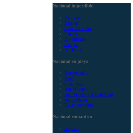
3168785400
Nacional imperdible
Amazonas
Bogotá
Caño Cristales
Chocó
Eje cafetero
Guajira
Medellín
Nacional en playa
Barranquilla
Barú
Cartagena
Isla Múcura
San Andrés y Providencia
Santa Marta
Tolú y coveñas
Nacional romántico
Boyacá