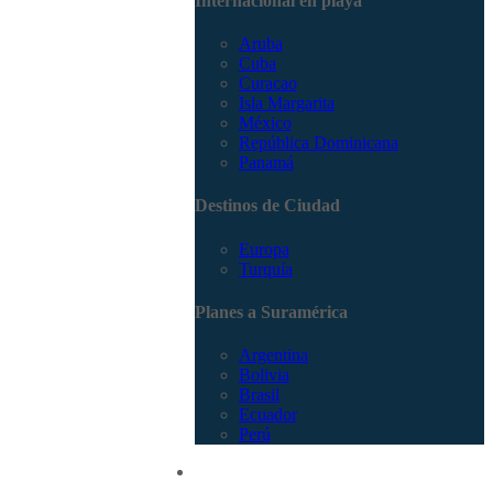
Internacional en playa
Aruba
Cuba
Curacao
Isla Margarita
México
República Dominicana
Panamá
Destinos de Ciudad
Europa
Turquía
Planes a Suramérica
Argentina
Bolivia
Brasil
Ecuador
Perú
Promociones