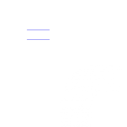
Acerca de
CELULAR Y WHATSAPP
nosotros
3168770630
(601) 530
5586
3168785400
3168770630
Nuestras redes