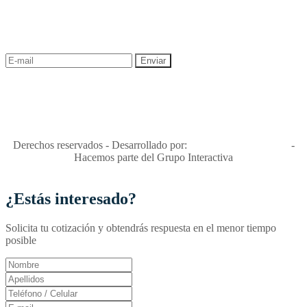
¡Recibe las mejores promociones para tus viajes,
descuentos y ofertas!
"Viajes Interactiva SAS - Nit 900.460.613-2, amiga de los niños y
niñas y enemiga de su explotación y de su abuso sexual."
Apóyamos la ley 679 que penaliza estos delitos en Colombia"
RNT No. 26346
Derechos reservados - Desarrollado por:
T&T Interactiva S.A.S
-
Hacemos parte del Grupo Interactiva
¿Estás interesado?
Solicita tu cotización y obtendrás respuesta en el menor tiempo
posible