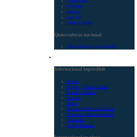
Capurganá
Girardot
Melgar
San Gil
Villavicencio
Quinceañeras nacional
Quinceañeras San Andrés
Internacional
Internacional imperdible
Africa
Egipto y Tierra Santa
Estados unidos
Europa
Japón
Parques Orlando Florida
Cruceros internacionales
Tailandia
Viajes Baratos