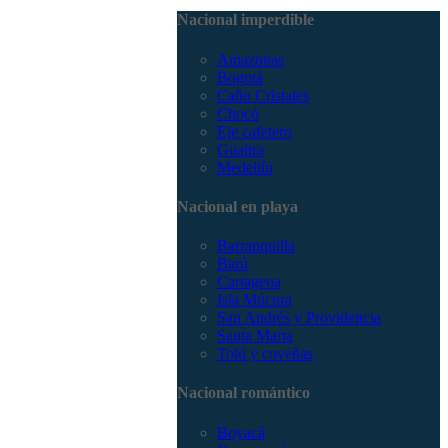
3168785400
Nacional imperdible
Amazonas
Bogotá
Caño Cristales
Chocó
Eje cafetero
Guajira
Medellín
Nacional en playa
Barranquilla
Barú
Cartagena
Isla Múcura
San Andrés y Providencia
Santa Marta
Tolú y coveñas
Nacional romántico
Boyacá