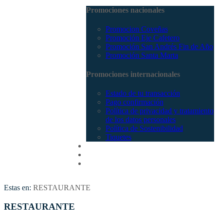
Promociones nacionales
Promocion Coveñas
Promoción Eje Cafetero
Promoción San Andrés Fin de Año
Promoción Santa Marta
Promociones internacionales
Estado de tu transacción
Pago confirmación
Política de privacidad y tratamiento
de los datos personales
Política de Sostenibilidad
Tiquetes
Cotizar
Vuelos
Contactenos
Estas en:
RESTAURANTE
RESTAURANTE