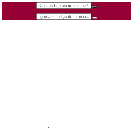
(601) 530 5586 -
Nacional
3168770630