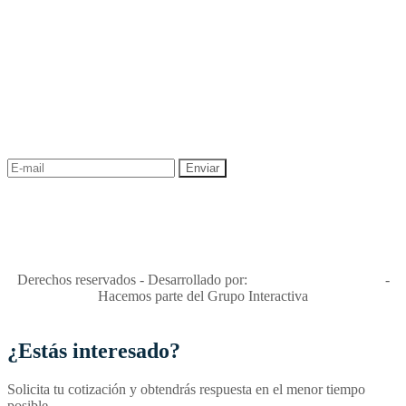
NEWSLETTER
¡Recibe las mejores promociones para tus viajes,
descuentos y ofertas!
"Viajes Interactiva SAS - Nit 900.460.613-2, amiga de los niños y
niñas y enemiga de su explotación y de su abuso sexual."
Apóyamos la ley 679 que penaliza estos delitos en Colombia"
RNT No. 26346
Derechos reservados - Desarrollado por:
T&T Interactiva S.A.S
-
Hacemos parte del Grupo Interactiva
¿Estás interesado?
Solicita tu cotización y obtendrás respuesta en el menor tiempo
posible