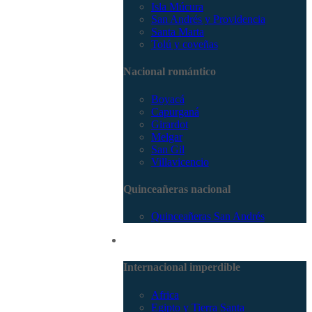
Isla Múcura
San Andrés y Providencia
Santa Marta
Tolú y coveñas
Nacional romántico
Boyacá
Capurganá
Girardot
Melgar
San Gil
Villavicencio
Quinceañeras nacional
Quinceañeras San Andrés
Internacional
Internacional imperdible
Africa
Egipto y Tierra Santa