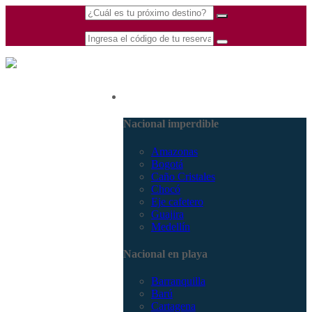
(601) 530 5586 -
Nacional
3168770630
3168785400
Nacional imperdible
Amazonas
Bogotá
Caño Cristales
Chocó
Eje cafetero
Guajira
Medellín
Nacional en playa
Barranquilla
Barú
Cartagena