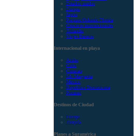
Estados unidos
Europa
Japón
Parques Orlando Florida
Cruceros internacionales
Tailandia
Viajes Baratos
Internacional en playa
Aruba
Cuba
Curacao
Isla Margarita
México
República Dominicana
Panamá
Destinos de Ciudad
Europa
Turquía
Planes a Suramérica