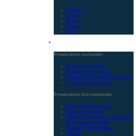
Argentina
Bolivia
Brasil
Ecuador
Perú
Promociones
Promociones nacionales
Promocion Coveñas
Promoción Eje Cafetero
Promoción San Andrés Fin de Año
Promoción Santa Marta
Promociones internacionales
Estado de tu transacción
Pago confirmación
Política de privacidad y tratamiento
de los datos personales
Política de Sostenibilidad
Tiquetes