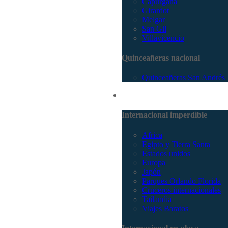
Capurganá
Girardot
Melgar
San Gil
Villavicencio
Quinceañeras nacional
Quinceañeras San Andrés
Internacional
Internacional imperdible
Africa
Egipto y Tierra Santa
Estados unidos
Europa
Japón
Parques Orlando Florida
Cruceros internacionales
Tailandia
Viajes Baratos