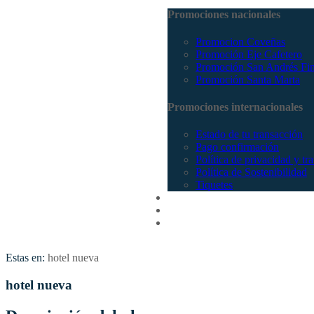
Promociones nacionales
Promocion Coveñas
Promoción Eje Cafetero
Promoción San Andrés Fi
Promoción Santa Marta
Promociones internacionales
Estado de tu transacción
Pago confirmación
Política de privacidad y tr
Política de Sostenibilidad
Tiquetes
Cotizar
Vuelos
Contactenos
Estas en:
hotel nueva
hotel nueva