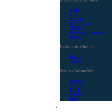
Internacional en playa
Aruba
Cuba
Curacao
Isla Margarita
México
República Dominicana
Panamá
Destinos de Ciudad
Europa
Turquía
Planes a Suramérica
Argentina
Bolivia
Brasil
Ecuador
Perú
Promociones