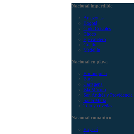
Nacional imperdible
Amazonas
Bogotá
Caño Cristales
Chocó
Eje cafetero
Guajira
Medellín
Nacional en playa
Barranquilla
Barú
Cartagena
Isla Múcura
San Andrés y Providencia
Santa Marta
Tolú y coveñas
Nacional romántico
Boyacá