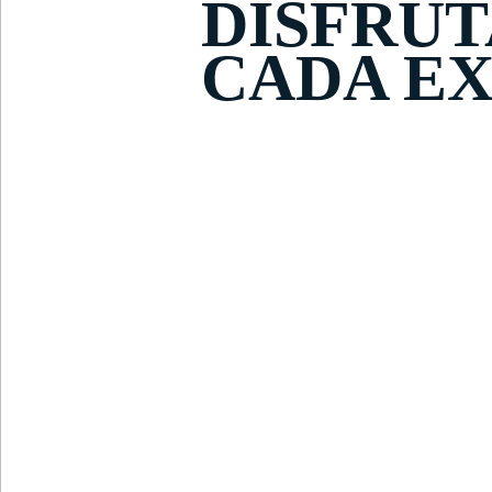
DISFRUT
CADA EX
ACERCA DE NOSOTROS
CELULAR 
(601) 530 5586
3168770
3168770630
3168785