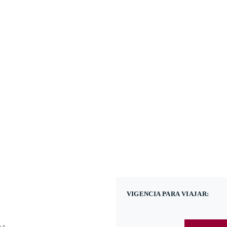
(601) 530 5586 - 31
Nacional
Internacional
Promoci
VIGENCIA PARA VIAJAR: