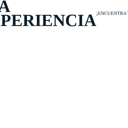
A
¡ENCUENTRA 
PERIENCIA
Y WHATSAPP
CONTACTANOS
N
630
gerencia@viajesinteractiva.com
¡Re
400