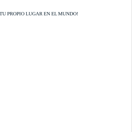
TU PROPIO LUGAR EN EL MUNDO!
EWSLETTER
cibe las mejores promociones para tus viajes,