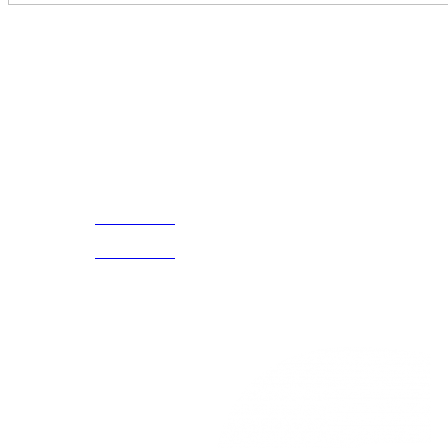
Disfruta
Cada Experiencia
¡Encuentra tu propio lugar en el Mundo!
Acerca de
CELULAR Y WHATSAPP
nosotros
3168770630
(601) 530
5586
3168785400
3168770630
Nuestras redes