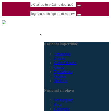
(601) 530 5586 -
Nacional
3168770630
3168785400
Nacional imperdible
Amazonas
Bogotá
Caño Cristales
Chocó
Eje cafetero
Guajira
Medellín
Nacional en playa
Barranquilla
Barú
Cartagena