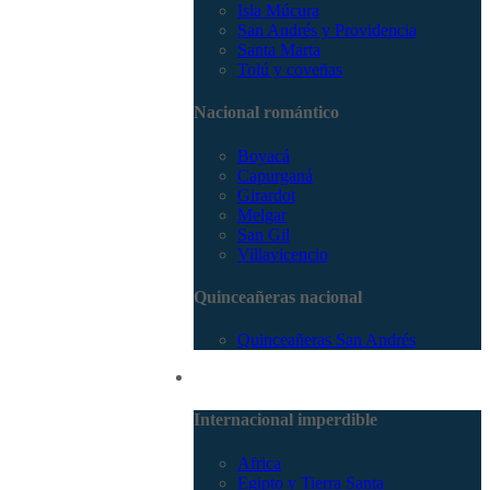
Isla Múcura
San Andrés y Providencia
Santa Marta
Tolú y coveñas
Nacional romántico
Boyacá
Capurganá
Girardot
Melgar
San Gil
Villavicencio
Quinceañeras nacional
Quinceañeras San Andrés
Internacional
Internacional imperdible
Africa
Egipto y Tierra Santa