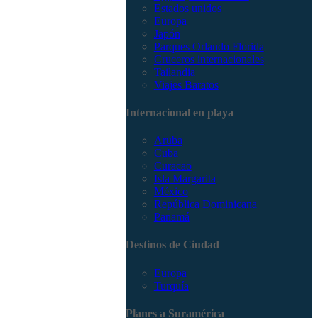
Estados unidos
Europa
Japón
Parques Orlando Florida
Cruceros internacionales
Tailandia
Viajes Baratos
Internacional en playa
Aruba
Cuba
Curacao
Isla Margarita
México
República Dominicana
Panamá
Destinos de Ciudad
Europa
Turquía
Planes a Suramérica