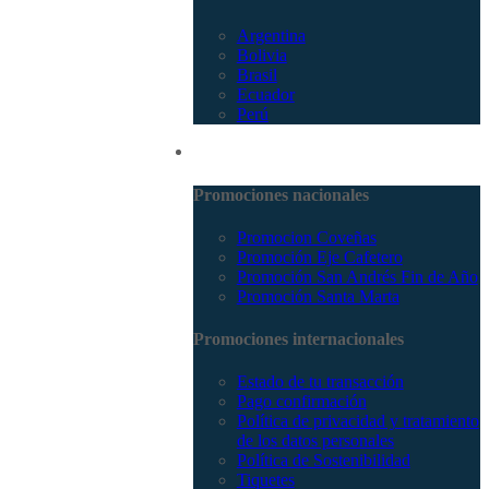
Argentina
Bolivia
Brasil
Ecuador
Perú
Promociones
Promociones nacionales
Promocion Coveñas
Promoción Eje Cafetero
Promoción San Andrés Fin de Año
Promoción Santa Marta
Promociones internacionales
Estado de tu transacción
Pago confirmación
Política de privacidad y tratamiento
de los datos personales
Política de Sostenibilidad
Tiquetes