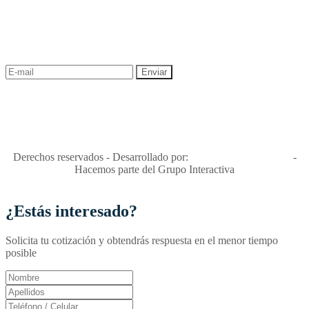
¡Recibe las mejores promociones para tus viajes,
descuentos y ofertas!
"Viajes Interactiva SAS - Nit 900.460.613-2, amiga de los niños y
niñas y enemiga de su explotación y de su abuso sexual."
Apóyamos la ley 679 que penaliza estos delitos en Colombia"
RNT No. 26346
Derechos reservados - Desarrollado por:
T&T Interactiva S.A.S
-
Hacemos parte del Grupo Interactiva
¿Estás interesado?
Solicita tu cotización y obtendrás respuesta en el menor tiempo
posible