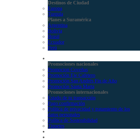
Destinos de Ciudad
Europa
Turquía
Planes a Suramérica
Argentina
Bolivia
Brasil
Ecuador
Perú
Promociones
Promociones nacionales
Promocion Coveñas
Promoción Eje Cafetero
Promoción San Andrés Fin de Año
Promoción Santa Marta
Promociones internacionales
Estado de tu transacción
Pago confirmación
Política de privacidad y tratamiento de los
datos personales
Política de Sostenibilidad
Tiquetes
Cotizar
Vuelos