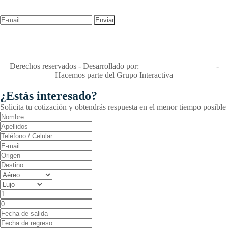
¡Recibe las mejores promociones para tus viajes,
descuentos y ofertas!
"Viajes Interactiva SAS - Nit 900.460.613-2, amiga de los niños y
niñas y enemiga de su explotación y de su abuso sexual."
Apóyamos la ley 679 que penaliza estos delitos en Colombia"
RNT No. 26346
Derechos reservados - Desarrollado por:
T&T Interactiva S.A.S
-
Hacemos parte del Grupo Interactiva
¿Estás interesado?
Solicita tu cotización y obtendrás respuesta en el menor tiempo posible