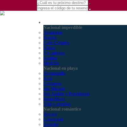
(601) 530 5586 -
Nacional
3168770630
Nacional imperdible
3168785400
Amazonas
Bogotá
Caño Cristales
Chocó
Eje cafetero
Guajira
Medellín
Nacional en playa
Barranquilla
Barú
Cartagena
Isla Múcura
San Andrés y Providencia
Santa Marta
Tolú y coveñas
Nacional romántico
Boyacá
Capurganá
Girardot