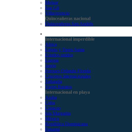
Melgar
San Gil
Villavicencio
Quinceañeras nacional
Quinceañeras San Andrés
Internacional
Internacional imperdible
Africa
Egipto y Tierra Santa
Estados unidos
Europa
Japón
Parques Orlando Florida
Cruceros internacionales
Tailandia
Viajes Baratos
Internacional en playa
Aruba
Cuba
Curacao
Isla Margarita
México
República Dominicana
Panamá