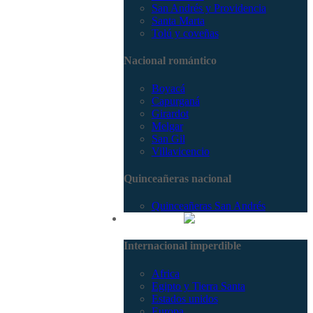
San Andrés y Providencia
Santa Marta
Tolú y coveñas
Nacional romántico
Boyacá
Capurganá
Girardot
Melgar
San Gil
Villavicencio
Quinceañeras nacional
Quinceañeras San Andrés
Internacional
Internacional imperdible
Africa
Egipto y Tierra Santa
Estados unidos
Europa