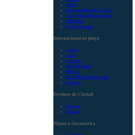
Japón
Parques Orlando Florida
Cruceros internacionales
Tailandia
Viajes Baratos
Internacional en playa
Aruba
Cuba
Curacao
Isla Margarita
México
República Dominicana
Panamá
Destinos de Ciudad
Europa
Turquía
Planes a Suramérica