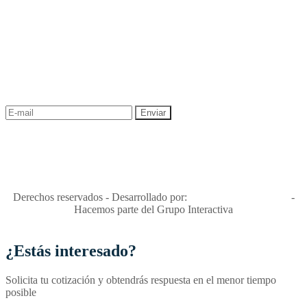
NEWSLETTER
¡Recibe las mejores promociones para tus viajes,
descuentos y ofertas!
"Viajes Interactiva SAS - Nit 900.460.613-2, amiga de los niños y
niñas y enemiga de su explotación y de su abuso sexual."
Apóyamos la ley 679 que penaliza estos delitos en Colombia"
RNT No. 26346
Derechos reservados - Desarrollado por:
T&T Interactiva S.A.S
-
Hacemos parte del Grupo Interactiva
¿Estás interesado?
Solicita tu cotización y obtendrás respuesta en el menor tiempo
posible