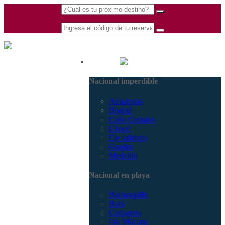
(601) 530 5586 -
Nacional
3168770630
Nacional imperdible
3168785400
Amazonas
Bogotá
Caño Cristales
Chocó
Eje cafetero
Guajira
Medellín
Nacional en playa
Barranquilla
Barú
Cartagena
Isla Múcura