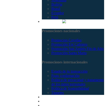
Argentina
Bolivia
Brasil
Ecuador
Perú
Promociones
Promociones nacionales
Promocion Coveñas
Promoción Eje Cafetero
Promoción San Andrés Fin de Año
Promoción Santa Marta
Promociones internacionales
Estado de tu transacción
Pago confirmación
Política de privacidad y tratamiento
de los datos personales
Política de Sostenibilidad
Tiquetes
Cotizar
Vuelos
Contactenos