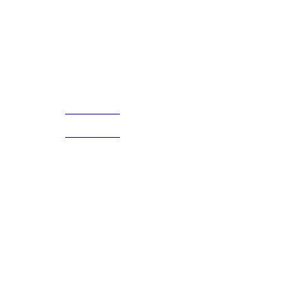
Cada Experiencia
¡Encuentra tu propio lugar en el Mundo!
Acerca de
CELULAR Y WHATSAPP
nosotros
3168770630
(601) 530
5586
3168785400
3168770630
Nuestras redes