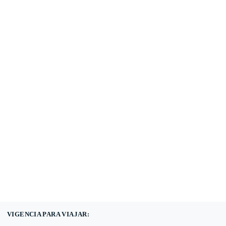
(601) 530 5586 -
3168785400
3168770630
VIGENCIA PARA VIAJAR: