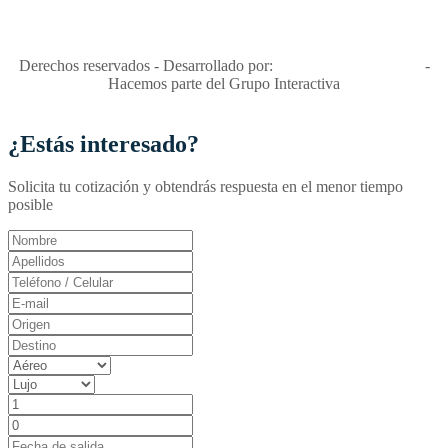
Apóyamos la ley 679 que penaliza estos delitos en Colombia"
RNT No. 26346
Derechos reservados - Desarrollado por:
T&T Interactiva S.A.S
-
Hacemos parte del Grupo Interactiva
¿Estás interesado?
Solicita tu cotización y obtendrás respuesta en el menor tiempo
posible