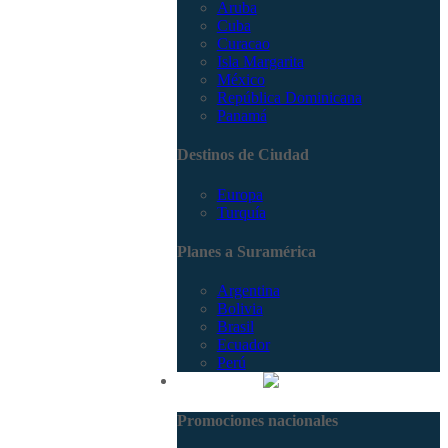
Aruba
Cuba
Curacao
Isla Margarita
México
República Dominicana
Panamá
Destinos de Ciudad
Europa
Turquía
Planes a Suramérica
Argentina
Bolivia
Brasil
Ecuador
Perú
Promociones
Promociones nacionales