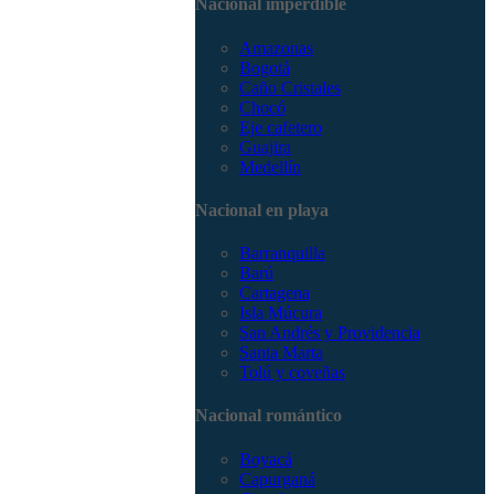
Nacional imperdible
3168785400
Amazonas
Bogotá
Caño Cristales
Chocó
Eje cafetero
Guajira
Medellín
Nacional en playa
Barranquilla
Barú
Cartagena
Isla Múcura
San Andrés y Providencia
Santa Marta
Tolú y coveñas
Nacional romántico
Boyacá
Capurganá