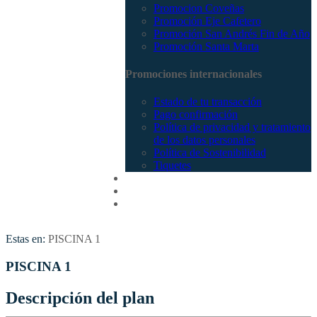
Promocion Coveñas
Promoción Eje Cafetero
Promoción San Andrés Fin de Año
Promoción Santa Marta
Promociones internacionales
Estado de tu transacción
Pago confirmación
Política de privacidad y tratamiento
de los datos personales
Política de Sostenibilidad
Tiquetes
Cotizar
Vuelos
Contactenos
Estas en:
PISCINA 1
PISCINA 1
Descripción del plan