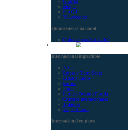
Girardot
Melgar
San Gil
Villavicencio
Quinceañeras nacional
Quinceañeras San Andrés
Internacional
Internacional imperdible
Africa
Egipto y Tierra Santa
Estados unidos
Europa
Japón
Parques Orlando Florida
Cruceros internacionales
Tailandia
Viajes Baratos
Internacional en playa