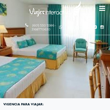
(601) 530 5586 -
3168785400
3168770630
VIGENCIA PARA VIAJAR: