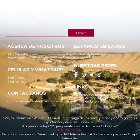
NEWSLETTER
¡Recibe las mejores promociones para tus viajes,
descuentos y ofertas!
ACERCA DE NOSOTROS
ESTAMOS UBICADOS
(601) 530 5586
Cr 14 # 94-44 OF 602
3168770630
NUESTRAS REDES
CELULAR Y WHATSAPP
3168770630
3168785400
LINKS
CONTACTANOS
Términos y condiciones
Política de privacidad y tratamiento de datos
gerencia@viajesinteractiva.com
Política de Sostenibilidad
"Viajes Interactiva SAS - Nit 900.460.613-2, amiga de los niños y niñas y enemiga de su
explotación y de su abuso sexual."
Apóyamos la ley 679 que penaliza estos delitos en Colombia"
RNT No. 26346
Derechos reservados - Desarrollado por:
T&T Interactiva S.A.S
- Hacemos parte del Grupo
Interactiva