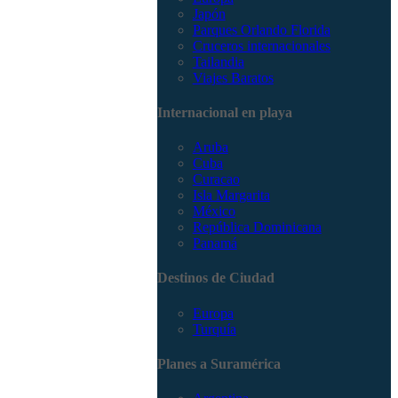
Japón
Parques Orlando Florida
Cruceros internacionales
Tailandia
Viajes Baratos
Internacional en playa
Aruba
Cuba
Curacao
Isla Margarita
México
República Dominicana
Panamá
Destinos de Ciudad
Europa
Turquía
Planes a Suramérica