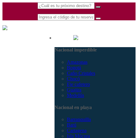
(601) 530 5586 -
Nacional
3168770630
Nacional imperdible
3168785400
Amazonas
Bogotá
Caño Cristales
Chocó
Eje cafetero
Guajira
Medellín
Nacional en playa
Barranquilla
Barú
Cartagena
Isla Múcura