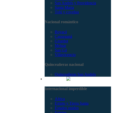
San Andrés y Providencia
Santa Marta
Tolú y coveñas
Nacional romántico
Boyacá
Capurganá
Girardot
Melgar
San Gil
Villavicencio
Quinceañeras nacional
Quinceañeras San Andrés
Internacional
Internacional imperdible
Africa
Egipto y Tierra Santa
Estados unidos
Europa