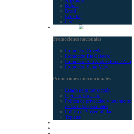
Argentina
Bolivia
Brasil
Ecuador
Perú
Promociones
Promociones nacionales
Promocion Coveñas
Promoción Eje Cafetero
Promoción San Andrés Fin de Año
Promoción Santa Marta
Promociones internacionales
Estado de tu transacción
Pago confirmación
Política de privacidad y tratamiento
de los datos personales
Política de Sostenibilidad
Tiquetes
Cotizar
Vuelos
Contactenos