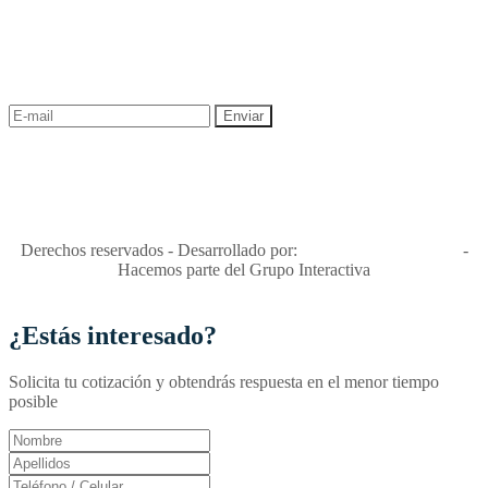
¡Recibe las mejores promociones para tus viajes,
descuentos y ofertas!
"Viajes Interactiva SAS - Nit 900.460.613-2, amiga de los niños y
niñas y enemiga de su explotación y de su abuso sexual."
Apóyamos la ley 679 que penaliza estos delitos en Colombia"
RNT No. 26346
Derechos reservados - Desarrollado por:
T&T Interactiva S.A.S
-
Hacemos parte del Grupo Interactiva
¿Estás interesado?
Solicita tu cotización y obtendrás respuesta en el menor tiempo
posible