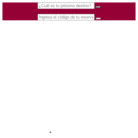
(601) 530 5586 -
Nacional
3168770630