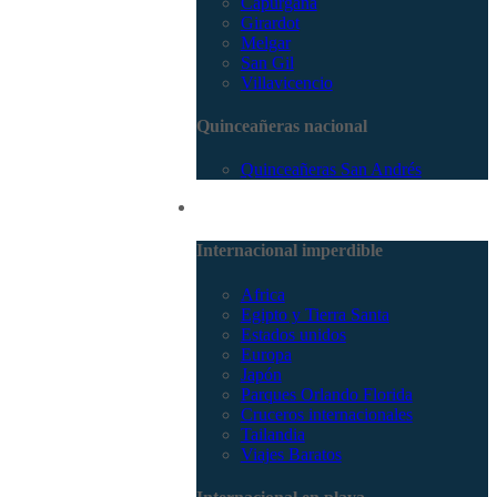
Capurganá
Girardot
Melgar
San Gil
Villavicencio
Quinceañeras nacional
Quinceañeras San Andrés
Internacional
Internacional imperdible
Africa
Egipto y Tierra Santa
Estados unidos
Europa
Japón
Parques Orlando Florida
Cruceros internacionales
Tailandia
Viajes Baratos