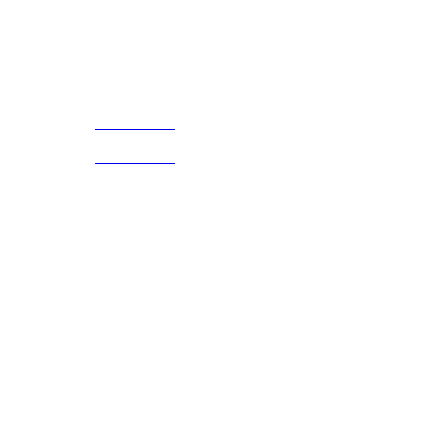
¡Encuentra tu propio lugar en el Mundo!
Acerca de
CELULAR Y WHATSAPP
nosotros
3168770630
(601) 530
5586
3168785400
3168770630
Nuestras redes