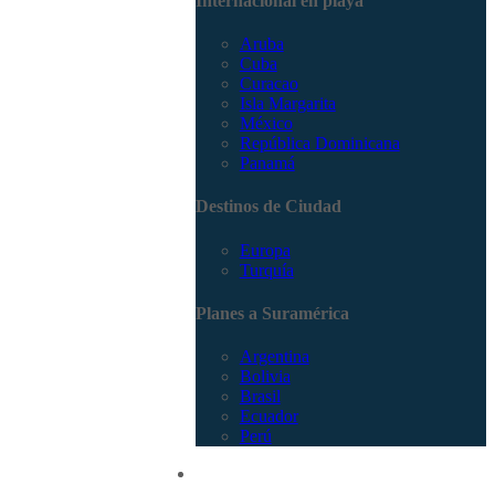
Internacional en playa
Aruba
Cuba
Curacao
Isla Margarita
México
República Dominicana
Panamá
Destinos de Ciudad
Europa
Turquía
Planes a Suramérica
Argentina
Bolivia
Brasil
Ecuador
Perú
Promociones