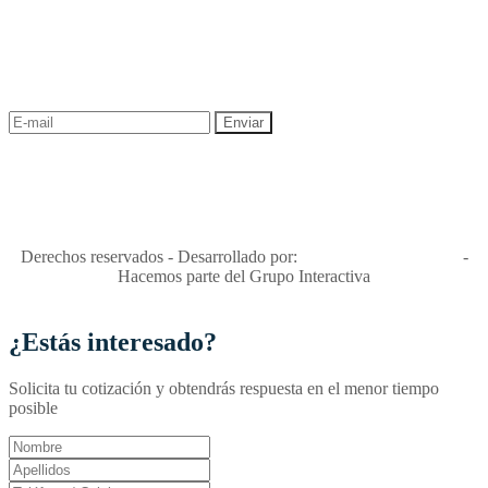
NEWSLETTER
¡Recibe las mejores promociones para tus viajes,
descuentos y ofertas!
"Viajes Interactiva SAS - Nit 900.460.613-2, amiga de los niños y
niñas y enemiga de su explotación y de su abuso sexual."
Apóyamos la ley 679 que penaliza estos delitos en Colombia"
RNT No. 26346
Derechos reservados - Desarrollado por:
T&T Interactiva S.A.S
-
Hacemos parte del Grupo Interactiva
¿Estás interesado?
Solicita tu cotización y obtendrás respuesta en el menor tiempo
posible