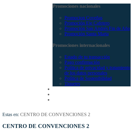
Promociones nacionales
Promocion Coveñas
Promoción Eje Cafetero
Promoción San Andrés Fin de Año
Promoción Santa Marta
Promociones internacionales
Estado de tu transacción
Pago confirmación
Política de privacidad y tratamiento
de los datos personales
Política de Sostenibilidad
Tiquetes
Cotizar
Vuelos
Contactenos
Estas en:
CENTRO DE CONVENCIONES 2
CENTRO DE CONVENCIONES 2