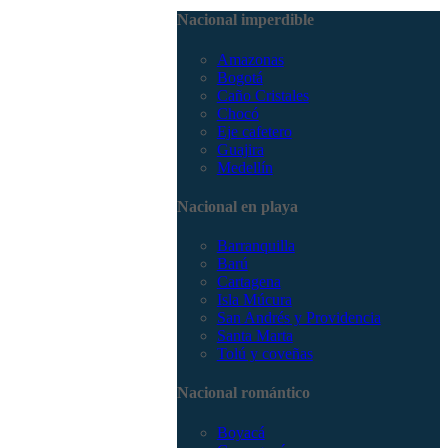
3168785400
Nacional imperdible
Amazonas
Bogotá
Caño Cristales
Chocó
Eje cafetero
Guajira
Medellín
Nacional en playa
Barranquilla
Barú
Cartagena
Isla Múcura
San Andrés y Providencia
Santa Marta
Tolú y coveñas
Nacional romántico
Boyacá