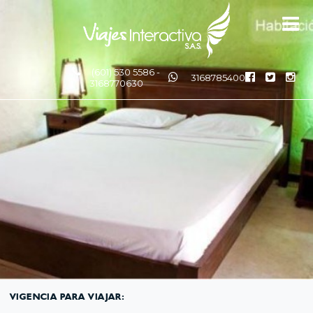
(601) 530 5586 -
3168785400
3168770630
VIGENCIA PARA VIAJAR: