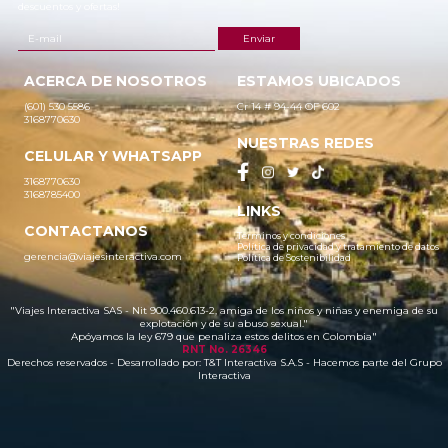
descuentos y ofertas!
ACERCA DE NOSOTROS
ESTAMOS UBICADOS
(601) 530 5586
Cr 14 # 94-44 OF 602
3168770630
NUESTRAS REDES
CELULAR Y WHATSAPP
3168770630
3168785400
LINKS
CONTACTANOS
Términos y condiciones
Política de privacidad y tratamiento de datos
gerencia@viajesinteractiva.com
Política de Sostenibilidad
"Viajes Interactiva SAS - Nit 900.460.613-2, amiga de los niños y niñas y enemiga de su
explotación y de su abuso sexual."
Apóyamos la ley 679 que penaliza estos delitos en Colombia"
RNT No. 26346
Derechos reservados - Desarrollado por:
T&T Interactiva S.A.S
- Hacemos parte del Grupo
Interactiva