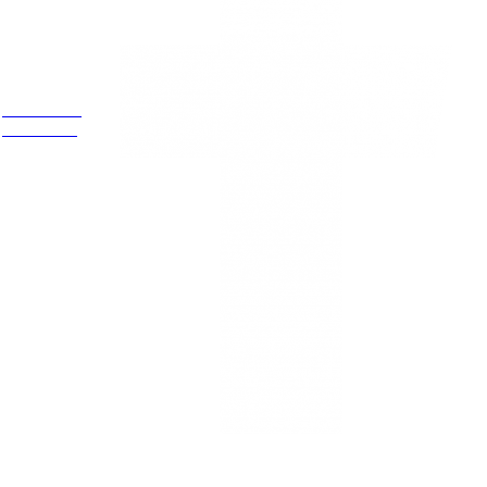
Estamos
ubicados
Cr 14 # 94-
44 OF 602
NEWSLETTER
¡Recibe las mejores promociones para tus viajes,