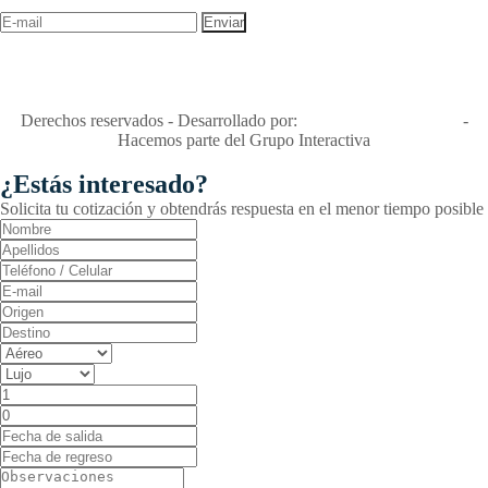
descuentos y ofertas!
"Viajes Interactiva SAS - Nit 900.460.613-2, amiga de los niños y
niñas y enemiga de su explotación y de su abuso sexual."
Apóyamos la ley 679 que penaliza estos delitos en Colombia"
RNT No. 26346
Derechos reservados - Desarrollado por:
T&T Interactiva S.A.S
-
Hacemos parte del Grupo Interactiva
¿Estás interesado?
Solicita tu cotización y obtendrás respuesta en el menor tiempo posible