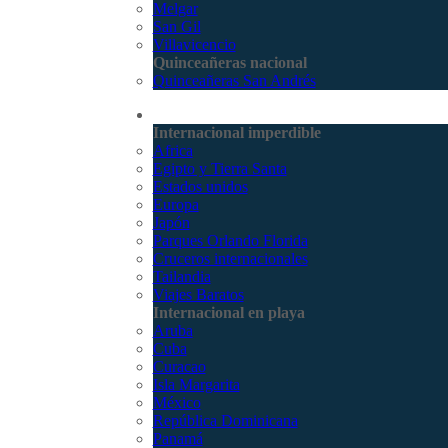
Melgar
San Gil
Villavicencio
Quinceañeras nacional
Quinceañeras San Andrés
Internacional
Internacional imperdible
Africa
Egipto y Tierra Santa
Estados unidos
Europa
Japón
Parques Orlando Florida
Cruceros internacionales
Tailandia
Viajes Baratos
Internacional en playa
Aruba
Cuba
Curacao
Isla Margarita
México
República Dominicana
Panamá