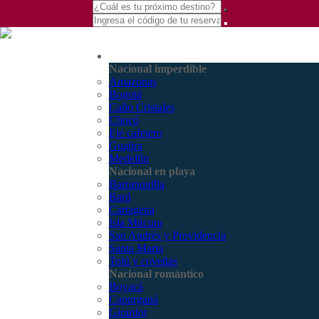
(601) 530 5586 -
Nacional
3168770630
Nacional imperdible
3168785400
Amazonas
Bogotá
Caño Cristales
Chocó
Eje cafetero
Guajira
Medellín
Nacional en playa
Barranquilla
Barú
Cartagena
Isla Múcura
San Andrés y Providencia
Santa Marta
Tolú y coveñas
Nacional romántico
Boyacá
Capurganá
Girardot