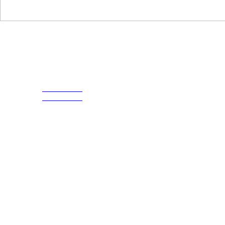
Disfruta
Cada Experiencia
¡Encuentra tu propio lugar en el Mundo!
Acerca de
CELULAR Y WHATSAPP
nosotros
3168770630
(601) 530
3168785400
5586
3168770630
Nuestras redes