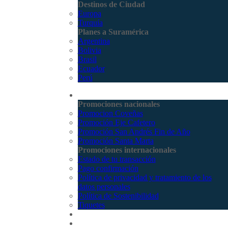
Destinos de Ciudad
Europa
Turquía
Planes a Suramérica
Argentina
Bolivia
Brasil
Ecuador
Perú
Promociones
Promociones nacionales
Promocion Coveñas
Promoción Eje Cafetero
Promoción San Andrés Fin de Año
Promoción Santa Marta
Promociones internacionales
Estado de tu transacción
Pago confirmación
Política de privacidad y tratamiento de los
datos personales
Política de Sostenibilidad
Tiquetes
Cotizar
Vuelos