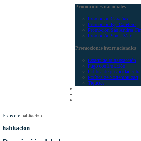
Promociones nacionales
Promocion Coveñas
Promoción Eje Cafetero
Promoción San Andrés Fi
Promoción Santa Marta
Promociones internacionales
Estado de tu transacción
Pago confirmación
Política de privacidad y tr
Política de Sostenibilidad
Tiquetes
Cotizar
Vuelos
Contactenos
Estas en:
habitacion
habitacion