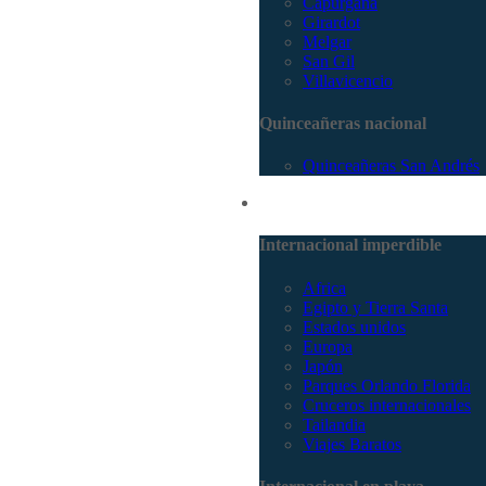
Capurganá
Girardot
Melgar
San Gil
Villavicencio
Quinceañeras nacional
Quinceañeras San Andrés
Internacional
Internacional imperdible
Africa
Egipto y Tierra Santa
Estados unidos
Europa
Japón
Parques Orlando Florida
Cruceros internacionales
Tailandia
Viajes Baratos