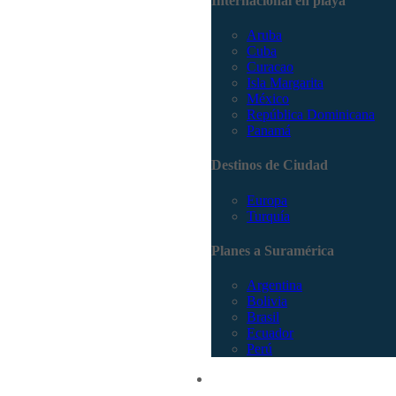
Internacional en playa
Aruba
Cuba
Curacao
Isla Margarita
México
República Dominicana
Panamá
Destinos de Ciudad
Europa
Turquía
Planes a Suramérica
Argentina
Bolivia
Brasil
Ecuador
Perú
Promociones