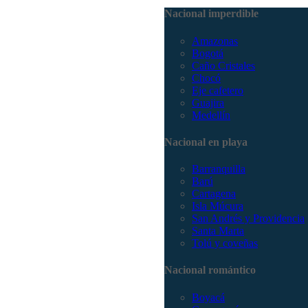
Nacional imperdible
Amazonas
Bogotá
Caño Cristales
Chocó
Eje cafetero
Guajira
Medellín
Nacional en playa
Barranquilla
Barú
Cartagena
Isla Múcura
San Andrés y Providencia
Santa Marta
Tolú y coveñas
Nacional romántico
Boyacá