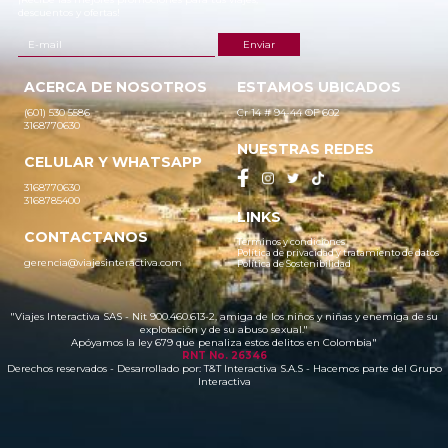
descuentos y ofertas!
ACERCA DE NOSOTROS
ESTAMOS UBICADOS
(601) 530 5586
Cr 14 # 94-44 OF 602
3168770630
NUESTRAS REDES
CELULAR Y WHATSAPP
3168770630
3168785400
LINKS
CONTACTANOS
Términos y condiciones
Política de privacidad y tratamiento de datos
gerencia@viajesinteractiva.com
Política de Sostenibilidad
"Viajes Interactiva SAS - Nit 900.460.613-2, amiga de los niños y niñas y enemiga de su
explotación y de su abuso sexual."
Apóyamos la ley 679 que penaliza estos delitos en Colombia"
RNT No. 26346
Derechos reservados - Desarrollado por:
T&T Interactiva S.A.S
- Hacemos parte del Grupo
Interactiva