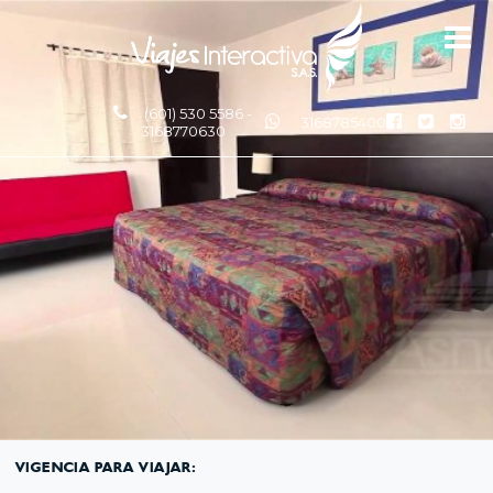
(601) 530 5586 -
3168785400
3168770630
VIGENCIA PARA VIAJAR: