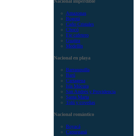
Nacional imperdible
3168785400
Amazonas
Bogotá
Caño Cristales
Chocó
Eje cafetero
Guajira
Medellín
Nacional en playa
Barranquilla
Barú
Cartagena
Isla Múcura
San Andrés y Providencia
Santa Marta
Tolú y coveñas
Nacional romántico
Boyacá
Capurganá