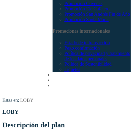
Promocion Coveñas
Promoción Eje Cafetero
Promoción San Andrés Fin de Año
Promoción Santa Marta
Promociones internacionales
Estado de tu transacción
Pago confirmación
Política de privacidad y tratamiento
de los datos personales
Política de Sostenibilidad
Tiquetes
Cotizar
Vuelos
Contactenos
Estas en:
LOBY
LOBY
Descripción del plan