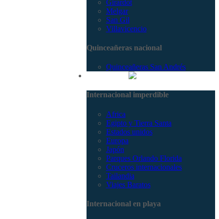
Girardot
Melgar
San Gil
Villavicencio
Quinceañeras nacional
Quinceañeras San Andrés
Internacional
Internacional imperdible
Africa
Egipto y Tierra Santa
Estados unidos
Europa
Japón
Parques Orlando Florida
Cruceros internacionales
Tailandia
Viajes Baratos
Internacional en playa