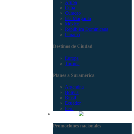
Aruba
Cuba
Curacao
Isla Margarita
México
República Dominicana
Panamá
Destinos de Ciudad
Europa
Turquía
Planes a Suramérica
Argentina
Bolivia
Brasil
Ecuador
Perú
Promociones
Promociones nacionales