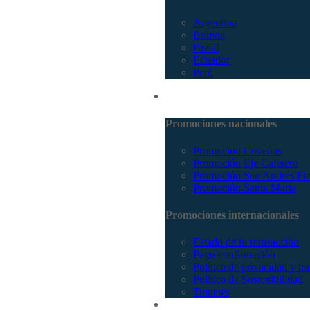
Argentina
Bolivia
Brasil
Ecuador
Perú
Promociones
Promociones nacionales
Promocion Coveñas
Promoción Eje Cafetero
Promoción San Andrés Fi
Promoción Santa Marta
Promociones internacionales
Estado de tu transacción
Pago confirmación
Política de privacidad y tr
Política de Sostenibilidad
Tiquetes
Cotizar