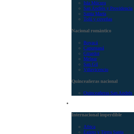
Isla Múcura
San Andrés y Providencia
Santa Marta
Tolú y coveñas
Nacional romántico
Boyacá
Capurganá
Girardot
Melgar
San Gil
Villavicencio
Quinceañeras nacional
Quinceañeras San Andrés
Internacional
Internacional imperdible
Africa
Egipto y Tierra Santa