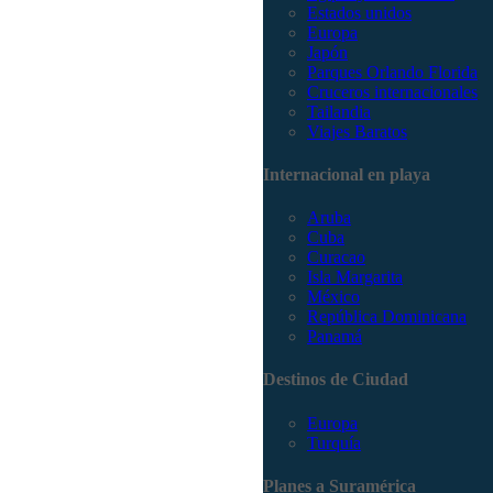
Estados unidos
Europa
Japón
Parques Orlando Florida
Cruceros internacionales
Tailandia
Viajes Baratos
Internacional en playa
Aruba
Cuba
Curacao
Isla Margarita
México
República Dominicana
Panamá
Destinos de Ciudad
Europa
Turquía
Planes a Suramérica