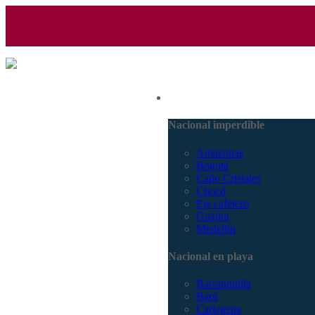
(601) 530 5586 - 3168770630
Nacional
3168785400
Nacional imperdible
Amazonas
Bogotá
Caño Cristales
Chocó
Eje cafetero
Guajira
Medellín
Nacional en playa
Barranquilla
Barú
Cartagena