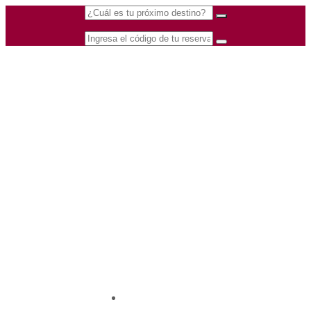
(601) 530 5586 -
Nacional
3168770630