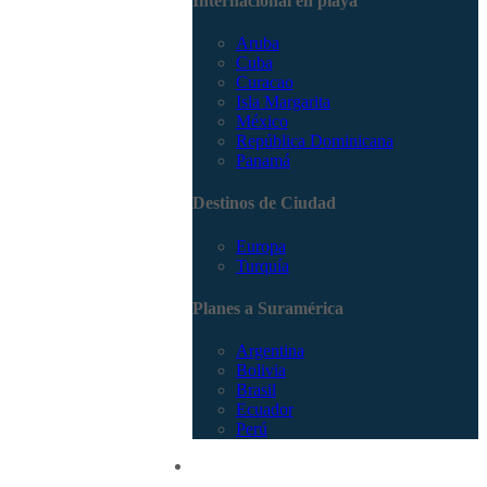
Internacional en playa
Aruba
Cuba
Curacao
Isla Margarita
México
República Dominicana
Panamá
Destinos de Ciudad
Europa
Turquía
Planes a Suramérica
Argentina
Bolivia
Brasil
Ecuador
Perú
Promociones