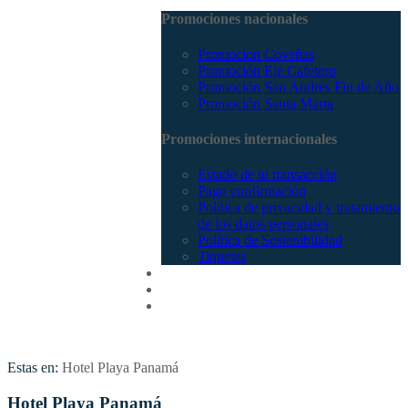
Promociones nacionales
Promocion Coveñas
Promoción Eje Cafetero
Promoción San Andrés Fin de Año
Promoción Santa Marta
Promociones internacionales
Estado de tu transacción
Pago confirmación
Política de privacidad y tratamiento
de los datos personales
Política de Sostenibilidad
Tiquetes
Cotizar
Vuelos
Contactenos
Estas en:
Hotel Playa Panamá
Hotel Playa Panamá