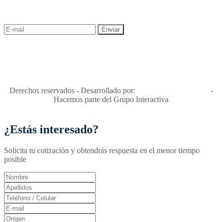
descuentos y ofertas!
"Viajes Interactiva SAS - Nit 900.460.613-2, amiga de los niños y
niñas y enemiga de su explotación y de su abuso sexual."
Apóyamos la ley 679 que penaliza estos delitos en Colombia"
RNT No. 26346
Derechos reservados - Desarrollado por:
T&T Interactiva S.A.S
-
Hacemos parte del Grupo Interactiva
¿Estás interesado?
Solicita tu cotización y obtendrás respuesta en el menor tiempo
posible