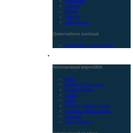
Capurganá
Girardot
Melgar
San Gil
Villavicencio
Quinceañeras nacional
Quinceañeras San Andrés
Internacional
Internacional imperdible
Africa
Egipto y Tierra Santa
Estados unidos
Europa
Japón
Parques Orlando Florida
Cruceros internacionales
Tailandia
Viajes Baratos