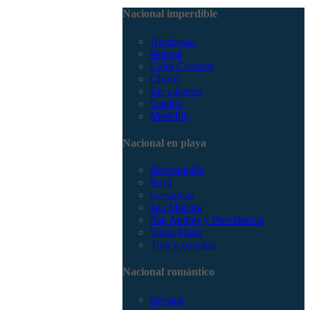
3168785400
Nacional imperdible
Amazonas
Bogotá
Caño Cristales
Chocó
Eje cafetero
Guajira
Medellín
Nacional en playa
Barranquilla
Barú
Cartagena
Isla Múcura
San Andrés y Providencia
Santa Marta
Tolú y coveñas
Nacional romántico
Boyacá