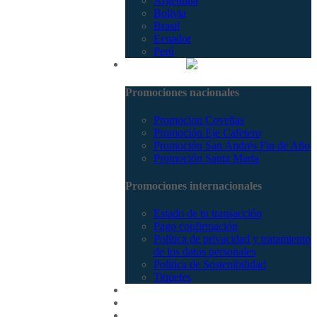
Argentina
Bolivia
Brasil
Ecuador
Perú
Promociones
Promociones nacionales
Promocion Coveñas
Promoción Eje Cafetero
Promoción San Andrés Fin de Año
Promoción Santa Marta
Promociones internacionales
Estado de tu transacción
Pago confirmación
Política de privacidad y tratamiento
de los datos personales
Política de Sostenibilidad
Tiquetes
Cotizar
Vuelos
Contactenos