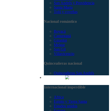
San Andrés y Providencia
Santa Marta
Tolú y coveñas
Nacional romántico
Boyacá
Capurganá
Girardot
Melgar
San Gil
Villavicencio
Quinceañeras nacional
Quinceañeras San Andrés
Internacional
Internacional imperdible
Africa
Egipto y Tierra Santa
Estados unidos
Europa