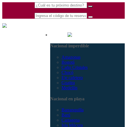
(601) 530 5586 -
Nacional
3168770630
Nacional imperdible
3168785400
Amazonas
Bogotá
Caño Cristales
Chocó
Eje cafetero
Guajira
Medellín
Nacional en playa
Barranquilla
Barú
Cartagena
Isla Múcura