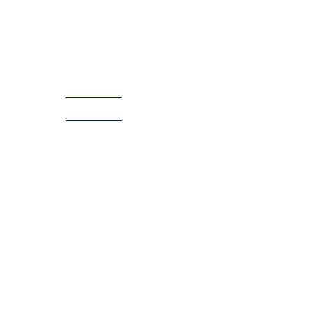
¡Encuentra tu propio lugar en el Mundo!
Acerca de
CELULAR Y WHATSAPP
nosotros
3168770630
(601) 530
5586
3168785400
3168770630
Nuestras redes