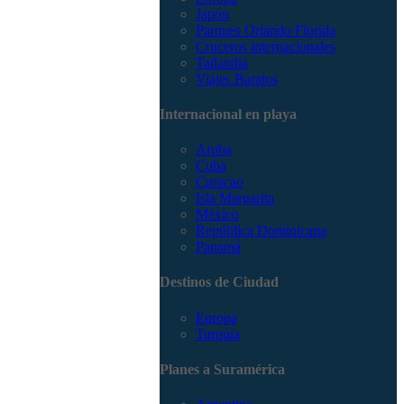
Japón
Parques Orlando Florida
Cruceros internacionales
Tailandia
Viajes Baratos
Internacional en playa
Aruba
Cuba
Curacao
Isla Margarita
México
República Dominicana
Panamá
Destinos de Ciudad
Europa
Turquía
Planes a Suramérica