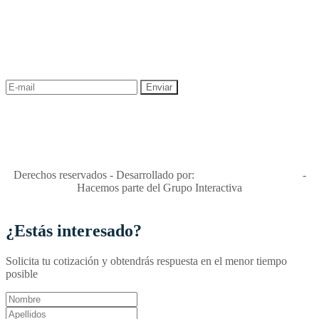
NEWSLETTER
¡Recibe las mejores promociones para tus viajes,
descuentos y ofertas!
"Viajes Interactiva SAS - Nit 900.460.613-2, amiga de los niños y
niñas y enemiga de su explotación y de su abuso sexual."
Apóyamos la ley 679 que penaliza estos delitos en Colombia"
RNT No. 26346
Derechos reservados - Desarrollado por:
T&T Interactiva S.A.S
-
Hacemos parte del Grupo Interactiva
¿Estás interesado?
Solicita tu cotización y obtendrás respuesta en el menor tiempo
posible