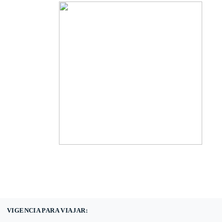
(601) 530 5586 -
3168785400
3168770630
VIGENCIA PARA VIAJAR: