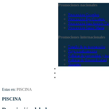
Promociones nacionales
Promocion Coveñas
Promoción Eje Cafetero
Promoción San Andrés Fi
Promoción Santa Marta
Promociones internacionales
Estado de tu transacción
Pago confirmación
Política de privacidad y tr
Política de Sostenibilidad
Tiquetes
Cotizar
Vuelos
Contactenos
Estas en:
PISCINA
PISCINA