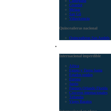
Capurganá
Girardot
Melgar
San Gil
Villavicencio
Quinceañeras nacional
Quinceañeras San Andrés
Internacional
Internacional imperdible
Africa
Egipto y Tierra Santa
Estados unidos
Europa
Japón
Parques Orlando Florida
Cruceros internacionales
Tailandia
Viajes Baratos