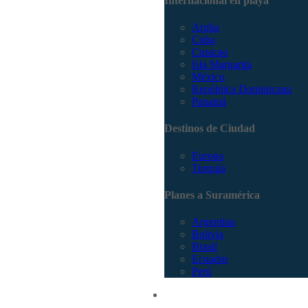
Internacional en playa
Aruba
Cuba
Curacao
Isla Margarita
México
República Dominicana
Panamá
Destinos de Ciudad
Europa
Turquía
Planes a Suramérica
Argentina
Bolivia
Brasil
Ecuador
Perú
Promociones