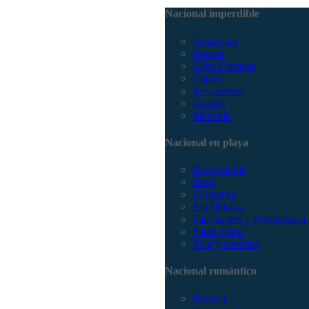
Nacional imperdible
Amazonas
Bogotá
Caño Cristales
Chocó
Eje cafetero
Guajira
Medellín
Nacional en playa
Barranquilla
Barú
Cartagena
Isla Múcura
San Andrés y Providencia
Santa Marta
Tolú y coveñas
Nacional romántico
Boyacá