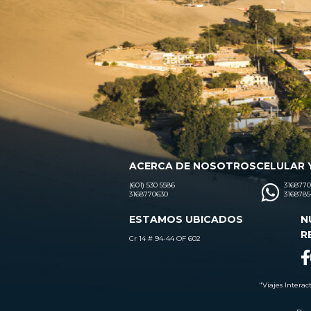
ACERCA DE NOSOTROS
CELULAR 
(601) 530 5586
3168770
3168770630
3168785
ESTAMOS UBICADOS
N
R
Cr 14 # 94-44 OF 602
"Viajes Interac