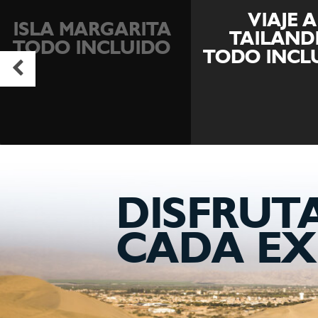
VIAJE A
VIAJE A J
TAILANDIA
TODO INCL
TODO INCLUIDO
DISFRUT
CADA EX