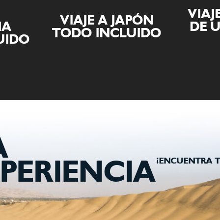
VIAJE AL SALAR
APÓN
DE UYUNI Y LA
VIAJ
UIDO
PAZ
A
¡ENCUENTRA T
PERIENCIA