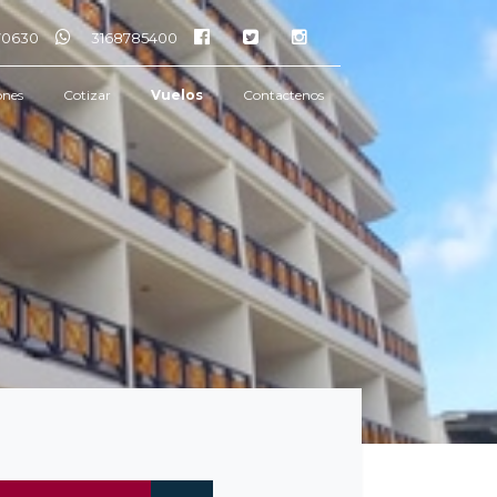
770630
3168785400
ones
Cotizar
Vuelos
Contactenos