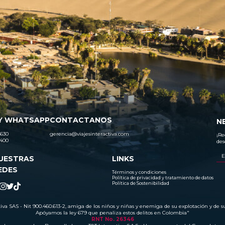
Y WHATSAPP
CONTACTANOS
N
630
gerencia@viajesinteractiva.com
¡Re
400
des
UESTRAS
LINKS
EDES
Términos y condiciones
Política de privacidad y tratamiento de datos
Política de Sostenibilidad
tiva SAS - Nit 900.460.613-2, amiga de los niños y niñas y enemiga de su explotación y de s
Apóyamos la ley 679 que penaliza estos delitos en Colombia"
RNT No. 26346