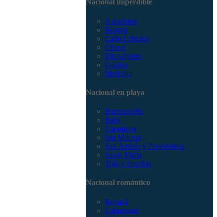
Nacional imperdible
3168785400
Amazonas
Bogotá
Caño Cristales
Chocó
Eje cafetero
Guajira
Medellín
Nacional en playa
Barranquilla
Barú
Cartagena
Isla Múcura
San Andrés y Providencia
Santa Marta
Tolú y coveñas
Nacional romántico
Boyacá
Capurganá