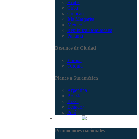
Aruba
Cuba
Curacao
Isla Margarita
México
República Dominicana
Panamá
Destinos de Ciudad
Europa
Turquía
Planes a Suramérica
Argentina
Bolivia
Brasil
Ecuador
Perú
Promociones
Promociones nacionales