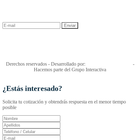
¡Recibe las mejores promociones para tus viajes,
descuentos y ofertas!
"Viajes Interactiva SAS - Nit 900.460.613-2, amiga de los niños y
niñas y enemiga de su explotación y de su abuso sexual."
Apóyamos la ley 679 que penaliza estos delitos en Colombia"
RNT No. 26346
Derechos reservados - Desarrollado por:
T&T Interactiva S.A.S
-
Hacemos parte del Grupo Interactiva
¿Estás interesado?
Solicita tu cotización y obtendrás respuesta en el menor tiempo
posible