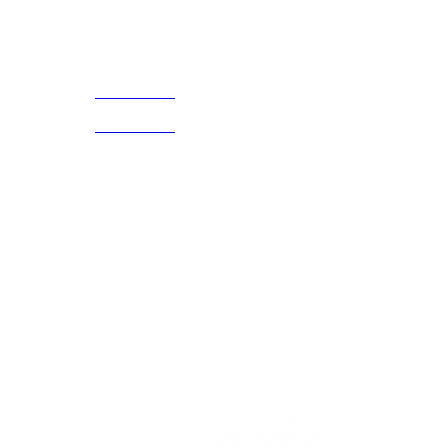
Acerca de
CELULAR Y WHATSAPP
nosotros
3168770630
(601) 530
5586
3168785400
3168770630
Nuestras redes