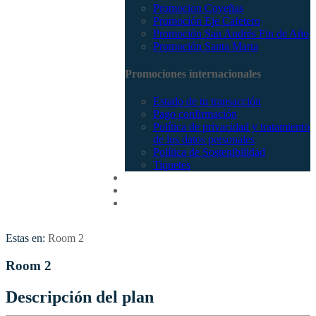
Promocion Coveñas
Promoción Eje Cafetero
Promoción San Andrés Fin de Año
Promoción Santa Marta
Promociones internacionales
Estado de tu transacción
Pago confirmación
Política de privacidad y tratamiento
de los datos personales
Política de Sostenibilidad
Tiquetes
Cotizar
Vuelos
Contactenos
Estas en:
Room 2
Room 2
Descripción del plan