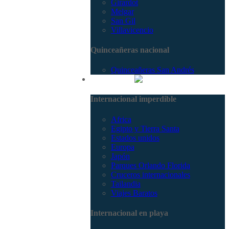
Girardot
Melgar
San Gil
Villavicencio
Quinceañeras nacional
Quinceañeras San Andrés
Internacional
Internacional imperdible
Africa
Egipto y Tierra Santa
Estados unidos
Europa
Japón
Parques Orlando Florida
Cruceros internacionales
Tailandia
Viajes Baratos
Internacional en playa