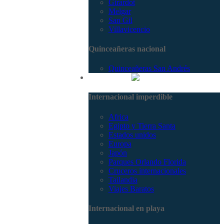
Girardot
Melgar
San Gil
Villavicencio
Quinceañeras nacional
Quinceañeras San Andrés
Internacional
Internacional imperdible
Africa
Egipto y Tierra Santa
Estados unidos
Europa
Japón
Parques Orlando Florida
Cruceros internacionales
Tailandia
Viajes Baratos
Internacional en playa