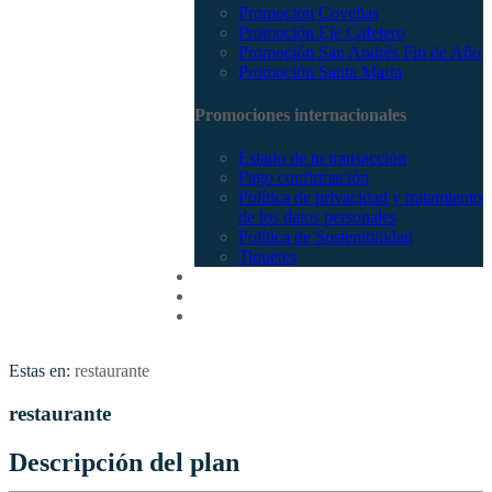
Promocion Coveñas
Promoción Eje Cafetero
Promoción San Andrés Fin de Año
Promoción Santa Marta
Promociones internacionales
Estado de tu transacción
Pago confirmación
Política de privacidad y tratamiento
de los datos personales
Política de Sostenibilidad
Tiquetes
Cotizar
Vuelos
Contactenos
Estas en:
restaurante
restaurante
Descripción del plan