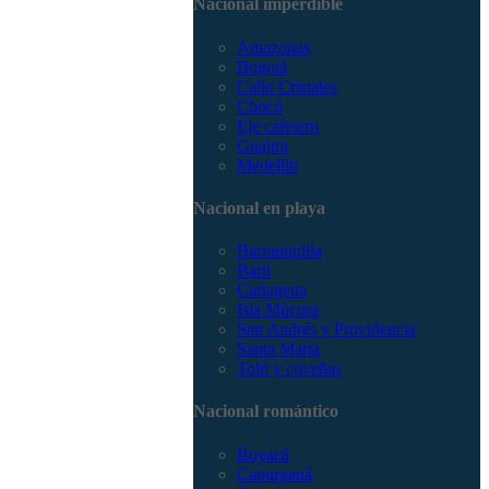
Nacional imperdible
3168785400
Amazonas
Bogotá
Caño Cristales
Chocó
Eje cafetero
Guajira
Medellín
Nacional en playa
Barranquilla
Barú
Cartagena
Isla Múcura
San Andrés y Providencia
Santa Marta
Tolú y coveñas
Nacional romántico
Boyacá
Capurganá