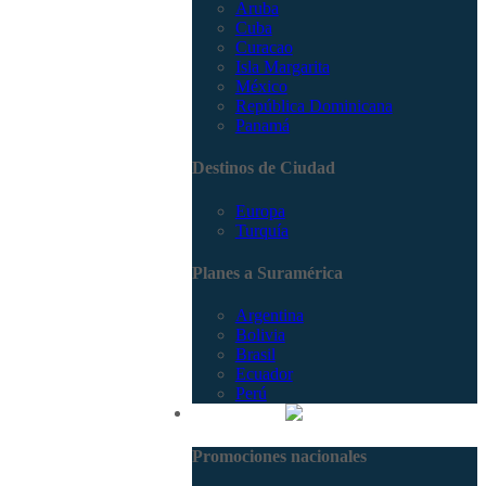
Aruba
Cuba
Curacao
Isla Margarita
México
República Dominicana
Panamá
Destinos de Ciudad
Europa
Turquía
Planes a Suramérica
Argentina
Bolivia
Brasil
Ecuador
Perú
Promociones
Promociones nacionales