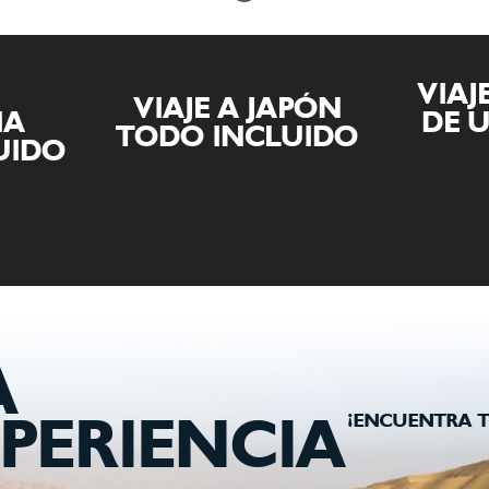
VIAJE AL SALAR
APÓN
DE UYUNI Y LA
VIAJ
UIDO
PAZ
A
¡ENCUENTRA T
PERIENCIA