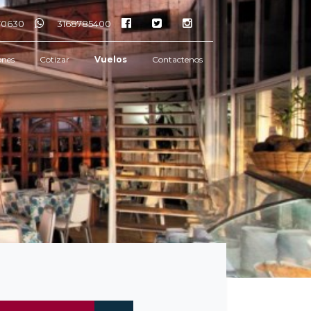
770630
3168785400
ones
Cotizar
Vuelos
Contactenos