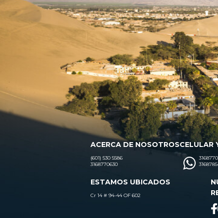
ACERCA DE NOSOTROS
CELULAR 
(601) 530 5586
3168770
3168770630
3168785
ESTAMOS UBICADOS
N
R
Cr 14 # 94-44 OF 602