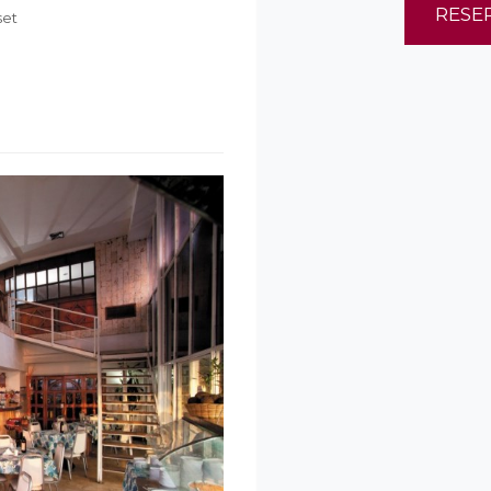
RESE
set