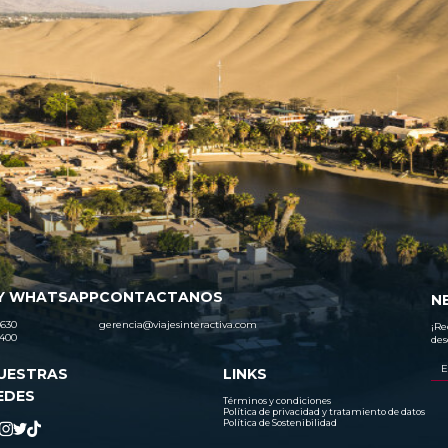
Y WHATSAPP
CONTACTANOS
N
630
gerencia@viajesinteractiva.com
¡Re
400
des
UESTRAS
LINKS
EDES
Términos y condiciones
Política de privacidad y tratamiento de datos
Política de Sostenibilidad