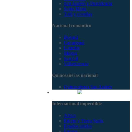
San Andrés y Providencia
Santa Marta
Tolú y coveñas
Nacional romántico
Boyacá
Capurganá
Girardot
Melgar
San Gil
Villavicencio
Quinceañeras nacional
Quinceañeras San Andrés
Internacional
Internacional imperdible
Africa
Egipto y Tierra Santa
Estados unidos
Europa