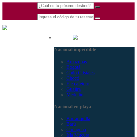
(601) 530 5586 -
Nacional
3168770630
Nacional imperdible
3168785400
Amazonas
Bogotá
Caño Cristales
Chocó
Eje cafetero
Guajira
Medellín
Nacional en playa
Barranquilla
Barú
Cartagena
Isla Múcura