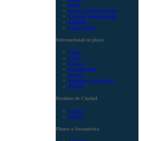
Japón
Parques Orlando Florida
Cruceros internacionales
Tailandia
Viajes Baratos
Internacional en playa
Aruba
Cuba
Curacao
Isla Margarita
México
República Dominicana
Panamá
Destinos de Ciudad
Europa
Turquía
Planes a Suramérica