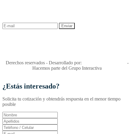
¡Recibe las mejores promociones para tus viajes,
descuentos y ofertas!
"Viajes Interactiva SAS - Nit 900.460.613-2, amiga de los niños y
niñas y enemiga de su explotación y de su abuso sexual."
Apóyamos la ley 679 que penaliza estos delitos en Colombia"
RNT No. 26346
Derechos reservados - Desarrollado por:
T&T Interactiva S.A.S
-
Hacemos parte del Grupo Interactiva
¿Estás interesado?
Solicita tu cotización y obtendrás respuesta en el menor tiempo
posible