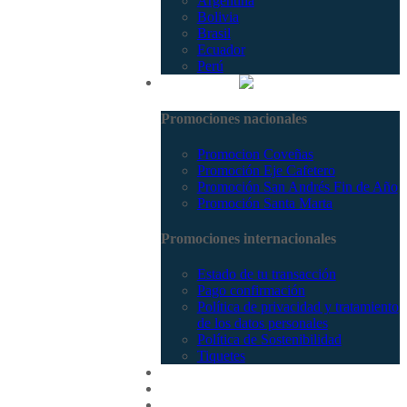
Argentina
Bolivia
Brasil
Ecuador
Perú
Promociones
Promociones nacionales
Promocion Coveñas
Promoción Eje Cafetero
Promoción San Andrés Fin de Año
Promoción Santa Marta
Promociones internacionales
Estado de tu transacción
Pago confirmación
Política de privacidad y tratamiento
de los datos personales
Política de Sostenibilidad
Tiquetes
Cotizar
Vuelos
Contactenos