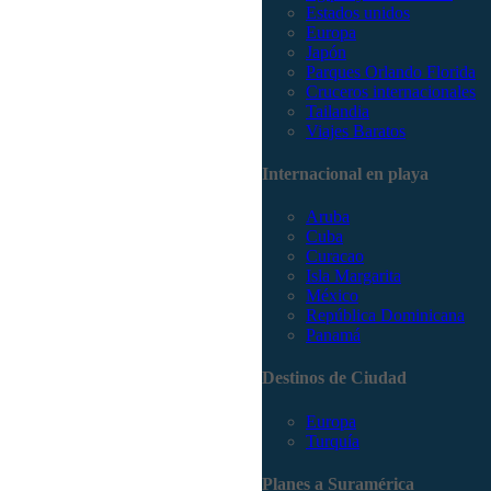
Estados unidos
Europa
Japón
Parques Orlando Florida
Cruceros internacionales
Tailandia
Viajes Baratos
Internacional en playa
Aruba
Cuba
Curacao
Isla Margarita
México
República Dominicana
Panamá
Destinos de Ciudad
Europa
Turquía
Planes a Suramérica