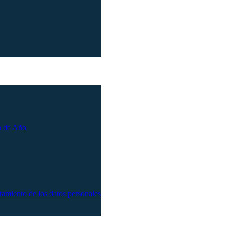
n de Año
atamiento de los datos personales