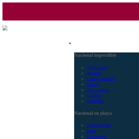
(601) 530 5586 - 3168770630
Nacional
3168785400
Nacional imperdible
Amazonas
Bogotá
Caño Cristales
Chocó
Eje cafetero
Guajira
Medellín
Nacional en playa
Barranquilla
Barú
Cartagena