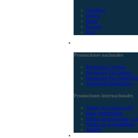
Argentina
Bolivia
Brasil
Ecuador
Perú
Promociones
Promociones nacionales
Promocion Coveñas
Promoción Eje Cafetero
Promoción San Andrés Fi
Promoción Santa Marta
Promociones internacionales
Estado de tu transacción
Pago confirmación
Política de privacidad y tr
Política de Sostenibilidad
Tiquetes
Cotizar