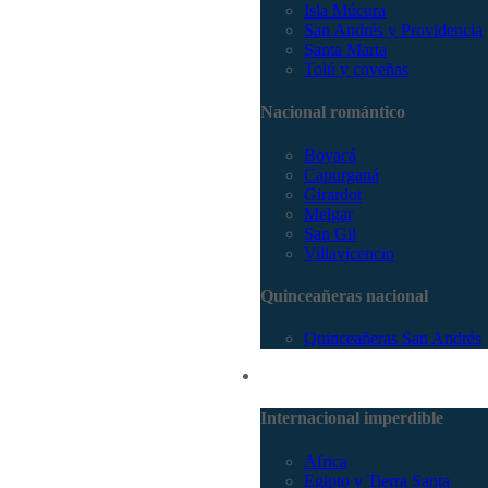
Isla Múcura
San Andrés y Providencia
Santa Marta
Tolú y coveñas
Nacional romántico
Boyacá
Capurganá
Girardot
Melgar
San Gil
Villavicencio
Quinceañeras nacional
Quinceañeras San Andrés
Internacional
Internacional imperdible
Africa
Egipto y Tierra Santa