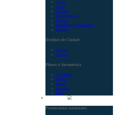
Aruba
Cuba
Curacao
Isla Margarita
México
República Dominicana
Panamá
Destinos de Ciudad
Europa
Turquía
Planes a Suramérica
Argentina
Bolivia
Brasil
Ecuador
Perú
Promociones
Promociones nacionales