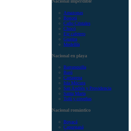
Nacional imperdible
3168785400
Amazonas
Bogotá
Caño Cristales
Chocó
Eje cafetero
Guajira
Medellín
Nacional en playa
Barranquilla
Barú
Cartagena
Isla Múcura
San Andrés y Providencia
Santa Marta
Tolú y coveñas
Nacional romántico
Boyacá
Capurganá