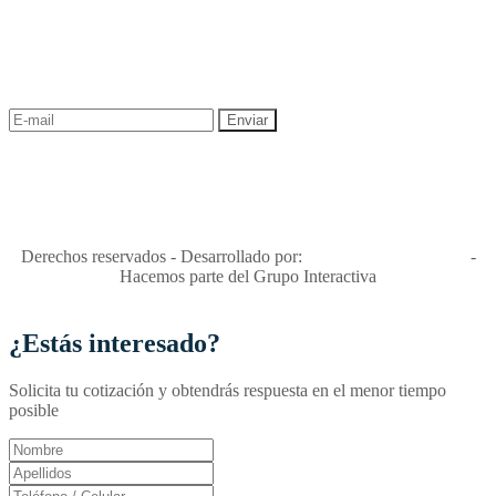
¡Recibe las mejores promociones para tus viajes,
descuentos y ofertas!
"Viajes Interactiva SAS - Nit 900.460.613-2, amiga de los niños y
niñas y enemiga de su explotación y de su abuso sexual."
Apóyamos la ley 679 que penaliza estos delitos en Colombia"
RNT No. 26346
Derechos reservados - Desarrollado por:
T&T Interactiva S.A.S
-
Hacemos parte del Grupo Interactiva
¿Estás interesado?
Solicita tu cotización y obtendrás respuesta en el menor tiempo
posible