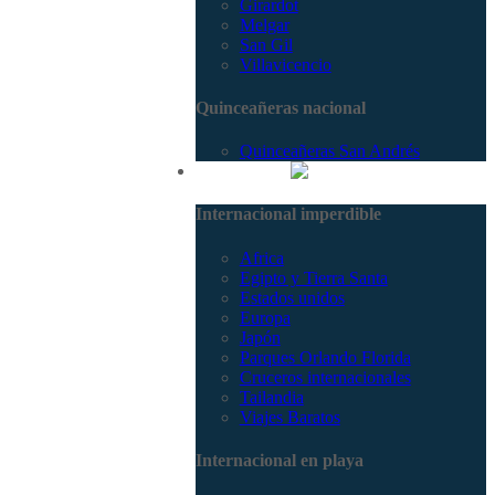
Girardot
Melgar
San Gil
Villavicencio
Quinceañeras nacional
Quinceañeras San Andrés
Internacional
Internacional imperdible
Africa
Egipto y Tierra Santa
Estados unidos
Europa
Japón
Parques Orlando Florida
Cruceros internacionales
Tailandia
Viajes Baratos
Internacional en playa