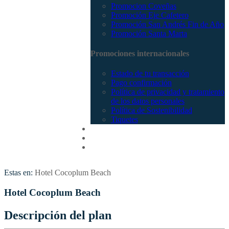
Promocion Coveñas
Promoción Eje Cafetero
Promoción San Andrés Fin de Año
Promoción Santa Marta
Promociones internacionales
Estado de tu transacción
Pago confirmación
Política de privacidad y tratamiento
de los datos personales
Política de Sostenibilidad
Tiquetes
Cotizar
Vuelos
Contactenos
Estas en:
Hotel Cocoplum Beach
Hotel Cocoplum Beach
Descripción del plan