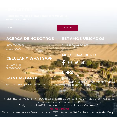
NEWSLETTER
¡Recibe las mejores promociones para tus viajes,
descuentos y ofertas!
ACERCA DE NOSOTROS
ESTAMOS UBICADOS
(601) 530 5586
Cr 14 # 94-44 OF 602
3168770630
NUESTRAS REDES
CELULAR Y WHATSAPP
3168770630
3168785400
LINKS
CONTACTANOS
Términos y condiciones
Política de privacidad y tratamiento de datos
gerencia@viajesinteractiva.com
Política de Sostenibilidad
"Viajes Interactiva SAS - Nit 900.460.613-2, amiga de los niños y niñas y enemiga de su
explotación y de su abuso sexual."
Apóyamos la ley 679 que penaliza estos delitos en Colombia"
RNT No. 26346
Derechos reservados - Desarrollado por:
T&T Interactiva S.A.S
- Hacemos parte del Grupo
Interactiva