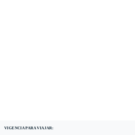
(601) 530 5586 -
3168785400
3168770630
VIGENCIA PARA VIAJAR: