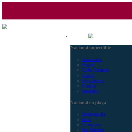
(601) 530 5586 - 3168770630
Nacional
3168785400
Nacional imperdible
Amazonas
Bogotá
Caño Cristales
Chocó
Eje cafetero
Guajira
Medellín
Nacional en playa
Barranquilla
Barú
Cartagena
Isla Múcura