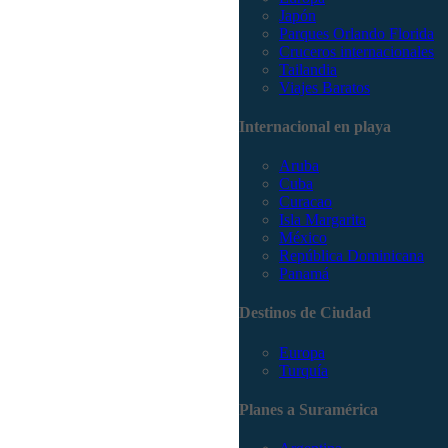
Japón
Parques Orlando Florida
Cruceros internacionales
Tailandia
Viajes Baratos
Internacional en playa
Aruba
Cuba
Curacao
Isla Margarita
México
República Dominicana
Panamá
Destinos de Ciudad
Europa
Turquía
Planes a Suramérica