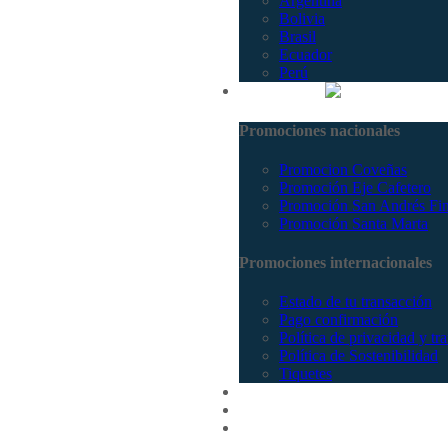
Argentina
Bolivia
Brasil
Ecuador
Perú
Promociones
Promociones nacionales
Promocion Coveñas
Promoción Eje Cafetero
Promoción San Andrés Fi
Promoción Santa Marta
Promociones internacionales
Estado de tu transacción
Pago confirmación
Política de privacidad y tr
Política de Sostenibilidad
Tiquetes
Cotizar
Vuelos
Contactenos