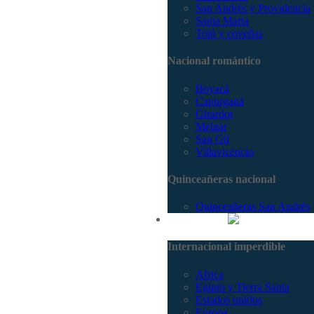
San Andrés y Providencia
Santa Marta
Tolú y coveñas
Nacional romántico
Boyacá
Capurganá
Girardot
Melgar
San Gil
Villavicencio
Quinceañeras nacional
Quinceañeras San Andrés
Internacional
Internacional imperdible
Africa
Egipto y Tierra Santa
Estados unidos
Europa