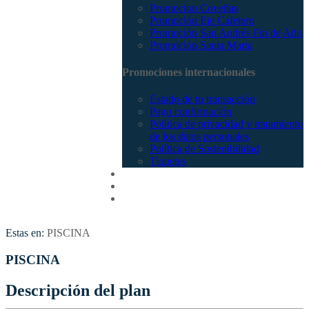
Promocion Coveñas
Promoción Eje Cafetero
Promoción San Andrés Fin de Año
Promoción Santa Marta
Promociones internacionales
Estado de tu transacción
Pago confirmación
Política de privacidad y tratamiento
de los datos personales
Política de Sostenibilidad
Tiquetes
Cotizar
Vuelos
Contactenos
Estas en:
PISCINA
PISCINA
Descripción del plan