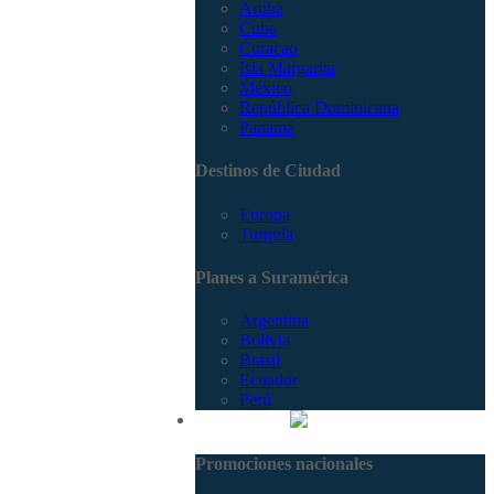
Aruba
Cuba
Curacao
Isla Margarita
México
República Dominicana
Panamá
Destinos de Ciudad
Europa
Turquía
Planes a Suramérica
Argentina
Bolivia
Brasil
Ecuador
Perú
Promociones
Promociones nacionales