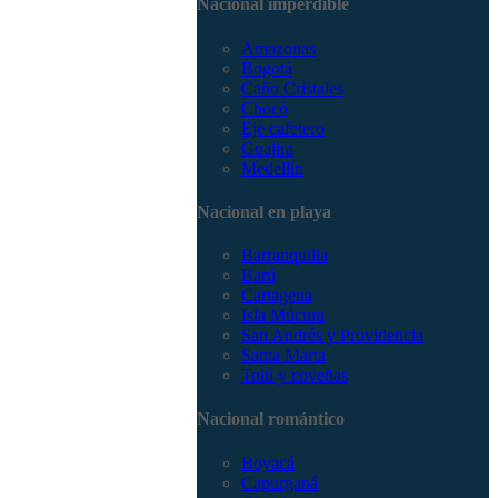
Nacional imperdible
3168785400
Amazonas
Bogotá
Caño Cristales
Chocó
Eje cafetero
Guajira
Medellín
Nacional en playa
Barranquilla
Barú
Cartagena
Isla Múcura
San Andrés y Providencia
Santa Marta
Tolú y coveñas
Nacional romántico
Boyacá
Capurganá