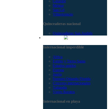
Girardot
Melgar
San Gil
Villavicencio
Quinceañeras nacional
Quinceañeras San Andrés
Internacional
Internacional imperdible
Africa
Egipto y Tierra Santa
Estados unidos
Europa
Japón
Parques Orlando Florida
Cruceros internacionales
Tailandia
Viajes Baratos
Internacional en playa