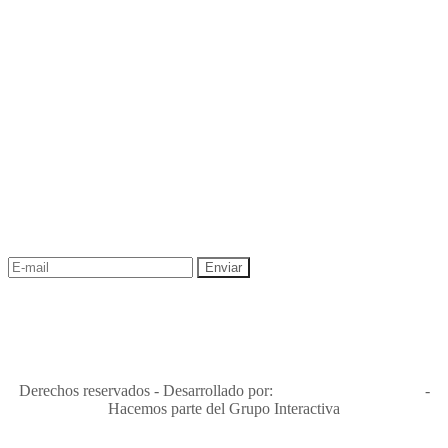
NEWSLETTER
¡Recibe las mejores promociones para tus viajes,
descuentos y ofertas!
"Viajes Interactiva SAS - Nit 900.460.613-2, amiga de los niños y
niñas y enemiga de su explotación y de su abuso sexual."
Apóyamos la ley 679 que penaliza estos delitos en Colombia"
RNT No. 26346
Derechos reservados - Desarrollado por:
T&T Interactiva S.A.S
-
Hacemos parte del Grupo Interactiva