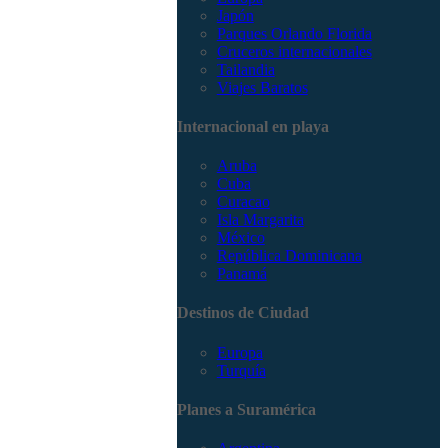
Japón
Parques Orlando Florida
Cruceros internacionales
Tailandia
Viajes Baratos
Internacional en playa
Aruba
Cuba
Curacao
Isla Margarita
México
República Dominicana
Panamá
Destinos de Ciudad
Europa
Turquía
Planes a Suramérica