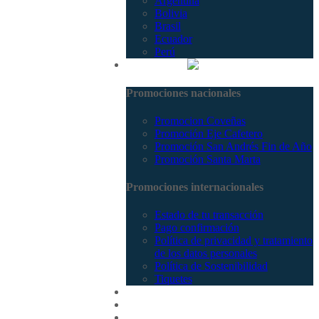
Argentina
Bolivia
Brasil
Ecuador
Perú
Promociones
Promociones nacionales
Promocion Coveñas
Promoción Eje Cafetero
Promoción San Andrés Fin de Año
Promoción Santa Marta
Promociones internacionales
Estado de tu transacción
Pago confirmación
Política de privacidad y tratamiento
de los datos personales
Política de Sostenibilidad
Tiquetes
Cotizar
Vuelos
Contactenos