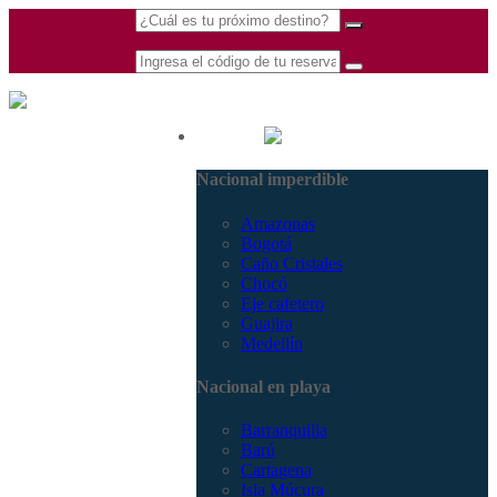
(601) 530 5586 -
Nacional
3168770630
Nacional imperdible
3168785400
Amazonas
Bogotá
Caño Cristales
Chocó
Eje cafetero
Guajira
Medellín
Nacional en playa
Barranquilla
Barú
Cartagena
Isla Múcura