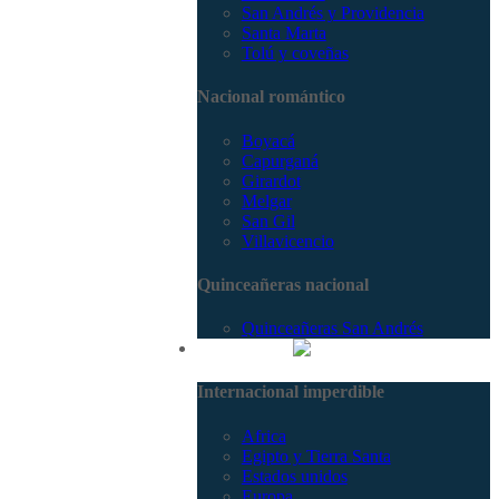
San Andrés y Providencia
Santa Marta
Tolú y coveñas
Nacional romántico
Boyacá
Capurganá
Girardot
Melgar
San Gil
Villavicencio
Quinceañeras nacional
Quinceañeras San Andrés
Internacional
Internacional imperdible
Africa
Egipto y Tierra Santa
Estados unidos
Europa