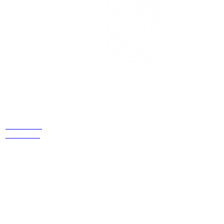
Estamos
ubicados
Cr 14 # 94-
44 OF 602