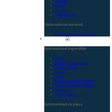
Girardot
Melgar
San Gil
Villavicencio
Quinceañeras nacional
Quinceañeras San Andrés
Internacional
Internacional imperdible
Africa
Egipto y Tierra Santa
Estados unidos
Europa
Japón
Parques Orlando Florida
Cruceros internacionales
Tailandia
Viajes Baratos
Internacional en playa