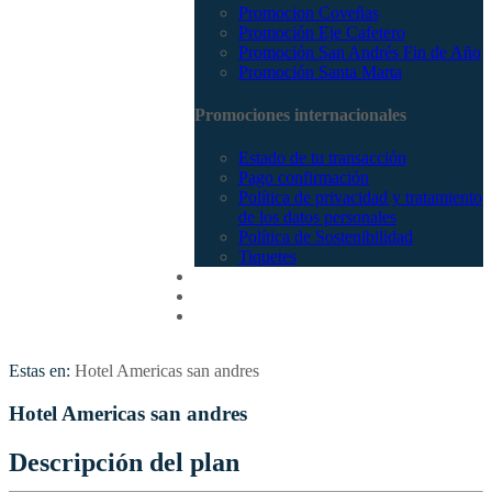
Promocion Coveñas
Promoción Eje Cafetero
Promoción San Andrés Fin de Año
Promoción Santa Marta
Promociones internacionales
Estado de tu transacción
Pago confirmación
Política de privacidad y tratamiento
de los datos personales
Política de Sostenibilidad
Tiquetes
Cotizar
Vuelos
Contactenos
Estas en:
Hotel Americas san andres
Hotel Americas san andres
Descripción del plan