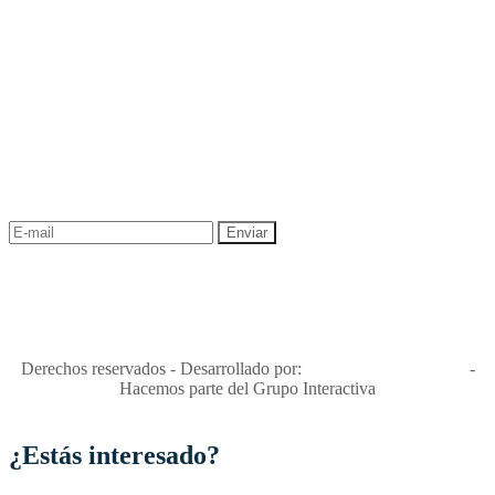
NEWSLETTER
¡Recibe las mejores promociones para tus viajes,
descuentos y ofertas!
"Viajes Interactiva SAS - Nit 900.460.613-2, amiga de los niños y
niñas y enemiga de su explotación y de su abuso sexual."
Apóyamos la ley 679 que penaliza estos delitos en Colombia"
RNT No. 26346
Derechos reservados - Desarrollado por:
T&T Interactiva S.A.S
-
Hacemos parte del Grupo Interactiva
¿Estás interesado?