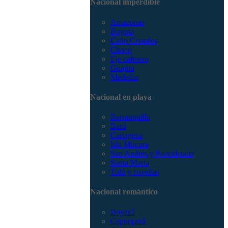
Nacional imperdible
3168785400
Amazonas
Bogotá
Caño Cristales
Chocó
Eje cafetero
Guajira
Medellín
Nacional en playa
Barranquilla
Barú
Cartagena
Isla Múcura
San Andrés y Providencia
Santa Marta
Tolú y coveñas
Nacional romántico
Boyacá
Capurganá