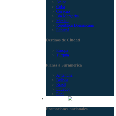
Aruba
Cuba
Curacao
Isla Margarita
México
República Dominicana
Panamá
Destinos de Ciudad
Europa
Turquía
Planes a Suramérica
Argentina
Bolivia
Brasil
Ecuador
Perú
Promociones
Promociones nacionales