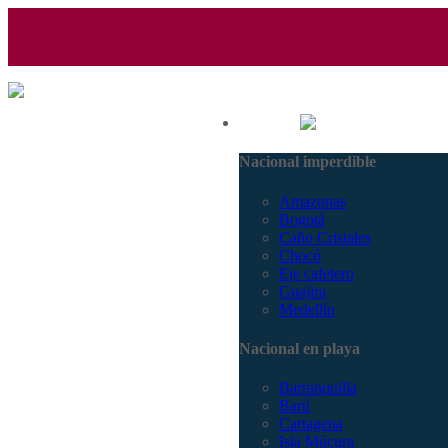
(601) 530 5586 - 3168770630
Nacional
3168785400
Nacional imperdible
Amazonas
Bogotá
Caño Cristales
Chocó
Eje cafetero
Guajira
Medellín
Nacional en playa
Barranquilla
Barú
Cartagena
Isla Múcura