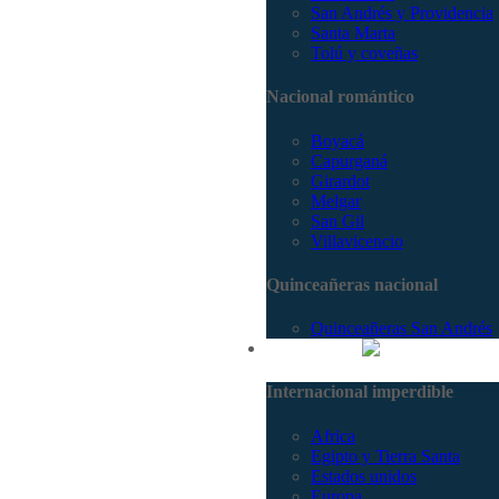
San Andrés y Providencia
Santa Marta
Tolú y coveñas
Nacional romántico
Boyacá
Capurganá
Girardot
Melgar
San Gil
Villavicencio
Quinceañeras nacional
Quinceañeras San Andrés
Internacional
Internacional imperdible
Africa
Egipto y Tierra Santa
Estados unidos
Europa