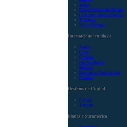
Japón
Parques Orlando Florida
Cruceros internacionales
Tailandia
Viajes Baratos
Internacional en playa
Aruba
Cuba
Curacao
Isla Margarita
México
República Dominicana
Panamá
Destinos de Ciudad
Europa
Turquía
Planes a Suramérica