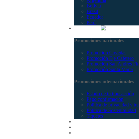
Argentina
Bolivia
Brasil
Ecuador
Perú
Promociones
Promociones nacionales
Promocion Coveñas
Promoción Eje Cafetero
Promoción San Andrés Fi
Promoción Santa Marta
Promociones internacionales
Estado de tu transacción
Pago confirmación
Política de privacidad y tr
Política de Sostenibilidad
Tiquetes
Cotizar
Vuelos
Contactenos