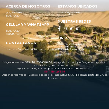
ACERCA DE NOSOTROS
ESTAMOS UBICADOS
(601) 530 5586
Cr 14 # 94-44 OF 602
3168770630
NUESTRAS REDES
CELULAR Y WHATSAPP
3168770630
3168785400
LINKS
CONTACTANOS
Términos y condiciones
Política de privacidad y tratamiento de datos
gerencia@viajesinteractiva.com
Política de Sostenibilidad
"Viajes Interactiva SAS - Nit 900.460.613-2, amiga de los niños y niñas y enemiga de su
explotación y de su abuso sexual."
Apóyamos la ley 679 que penaliza estos delitos en Colombia"
RNT No. 26346
Derechos reservados - Desarrollado por:
T&T Interactiva S.A.S
- Hacemos parte del Grupo
Interactiva