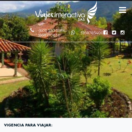
(601) 530 5586 -
3168785400
3168770630
VIGENCIA PARA VIAJAR: