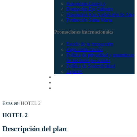
Promocion Coveñas
Promoción Eje Cafetero
Promoción San Andrés Fin de Año
Promoción Santa Marta
Promociones internacionales
Estado de tu transacción
Pago confirmación
Política de privacidad y tratamiento
de los datos personales
Política de Sostenibilidad
Tiquetes
Cotizar
Vuelos
Contactenos
Estas en:
HOTEL 2
HOTEL 2
Descripción del plan