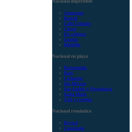
Nacional imperdible
3168785400
Amazonas
Bogotá
Caño Cristales
Chocó
Eje cafetero
Guajira
Medellín
Nacional en playa
Barranquilla
Barú
Cartagena
Isla Múcura
San Andrés y Providencia
Santa Marta
Tolú y coveñas
Nacional romántico
Boyacá
Capurganá