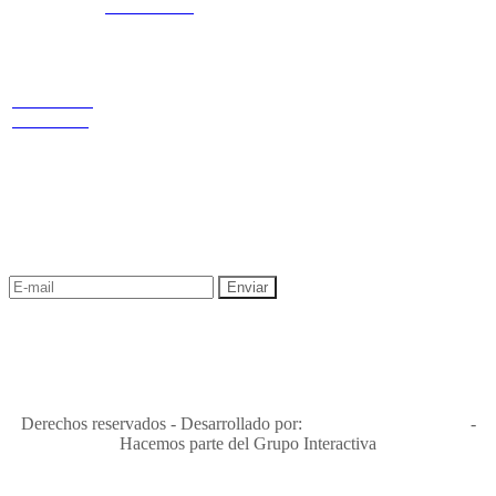
3168770630
3168785400
Estamos
LINKS
Nuestras
ubicados
redes
Términos y condiciones
Política de
privacidad y tratamiento de datos
Cr 14 # 94-
Política de Sostenibilidad
44 OF 602
NEWSLETTER
¡Recibe las mejores promociones para tus viajes,
descuentos y ofertas!
"Viajes Interactiva SAS - Nit 900.460.613-2, amiga de los niños y
niñas y enemiga de su explotación y de su abuso sexual."
Apóyamos la ley 679 que penaliza estos delitos en Colombia"
RNT No. 26346
Derechos reservados - Desarrollado por:
T&T Interactiva S.A.S
-
Hacemos parte del Grupo Interactiva