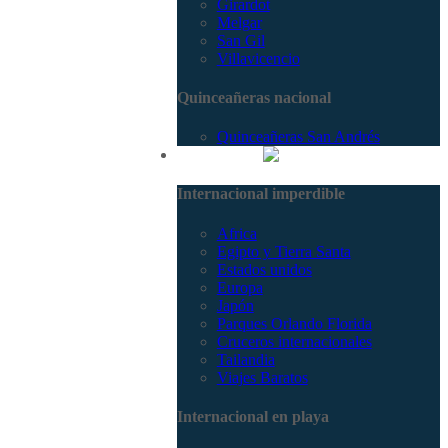
Girardot
Melgar
San Gil
Villavicencio
Quinceañeras nacional
Quinceañeras San Andrés
Internacional
Internacional imperdible
Africa
Egipto y Tierra Santa
Estados unidos
Europa
Japón
Parques Orlando Florida
Cruceros internacionales
Tailandia
Viajes Baratos
Internacional en playa