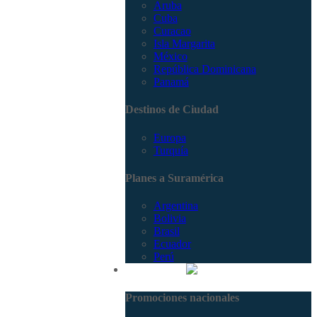
Aruba
Cuba
Curacao
Isla Margarita
México
República Dominicana
Panamá
Destinos de Ciudad
Europa
Turquía
Planes a Suramérica
Argentina
Bolivia
Brasil
Ecuador
Perú
Promociones
Promociones nacionales