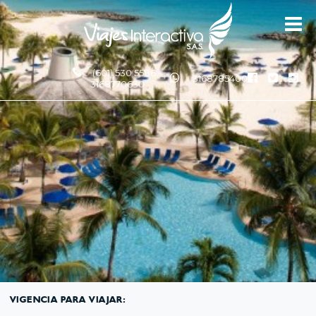
(601) 530 5586 -
3168785400
3168770630
VIGENCIA PARA VIAJAR: