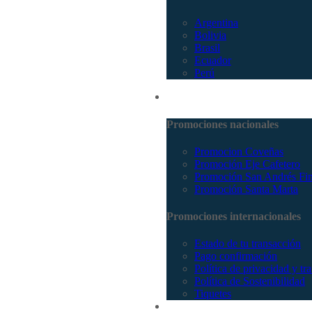
Argentina
Bolivia
Brasil
Ecuador
Perú
Promociones
Promociones nacionales
Promocion Coveñas
Promoción Eje Cafetero
Promoción San Andrés Fi
Promoción Santa Marta
Promociones internacionales
Estado de tu transacción
Pago confirmación
Política de privacidad y tr
Política de Sostenibilidad
Tiquetes
Cotizar