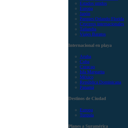
Estados unidos
Europa
Japón
Parques Orlando Florida
Cruceros internacionales
Tailandia
Viajes Baratos
Internacional en playa
Aruba
Cuba
Curacao
Isla Margarita
México
República Dominicana
Panamá
Destinos de Ciudad
Europa
Turquía
Planes a Suramérica