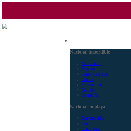
(601) 530 5586 - 3168770630
Nacional
3168785400
Nacional imperdible
Amazonas
Bogotá
Caño Cristales
Chocó
Eje cafetero
Guajira
Medellín
Nacional en playa
Barranquilla
Barú
Cartagena