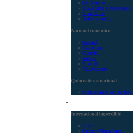
Isla Múcura
San Andrés y Providencia
Santa Marta
Tolú y coveñas
Nacional romántico
Boyacá
Capurganá
Girardot
Melgar
San Gil
Villavicencio
Quinceañeras nacional
Quinceañeras San Andrés
Internacional
Internacional imperdible
Africa
Egipto y Tierra Santa