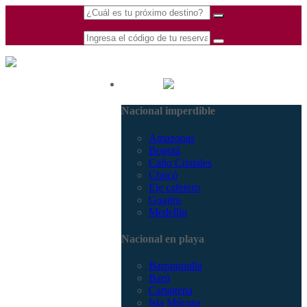
(601) 530 5586 -
Nacional
3168770630
Nacional imperdible
3168785400
Amazonas
Bogotá
Caño Cristales
Chocó
Eje cafetero
Guajira
Medellín
Nacional en playa
Barranquilla
Barú
Cartagena
Isla Múcura