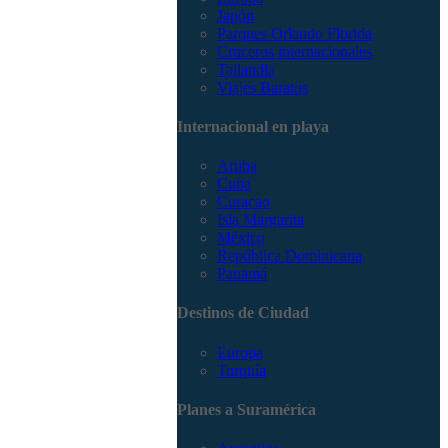
Japón
Parques Orlando Florida
Cruceros internacionales
Tailandia
Viajes Baratos
Internacional en playa
Aruba
Cuba
Curacao
Isla Margarita
México
República Dominicana
Panamá
Destinos de Ciudad
Europa
Turquía
Planes a Suramérica