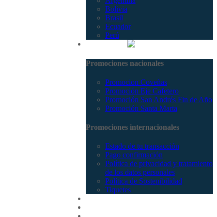
Argentina
Bolivia
Brasil
Ecuador
Perú
Promociones
Promociones nacionales
Promocion Coveñas
Promoción Eje Cafetero
Promoción San Andrés Fin de Año
Promoción Santa Marta
Promociones internacionales
Estado de tu transacción
Pago confirmación
Política de privacidad y tratamiento
de los datos personales
Política de Sostenibilidad
Tiquetes
Cotizar
Vuelos
Contactenos