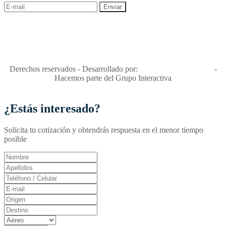
"Viajes Interactiva SAS - Nit 900.460.613-2, amiga de los niños y
niñas y enemiga de su explotación y de su abuso sexual."
Apóyamos la ley 679 que penaliza estos delitos en Colombia"
RNT No. 26346
Derechos reservados - Desarrollado por:
T&T Interactiva S.A.S
-
Hacemos parte del Grupo Interactiva
¿Estás interesado?
Solicita tu cotización y obtendrás respuesta en el menor tiempo
posible