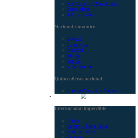
San Andrés y Providencia
Santa Marta
Tolú y coveñas
Nacional romántico
Boyacá
Capurganá
Girardot
Melgar
San Gil
Villavicencio
Quinceañeras nacional
Quinceañeras San Andrés
Internacional
Internacional imperdible
Africa
Egipto y Tierra Santa
Estados unidos
Europa