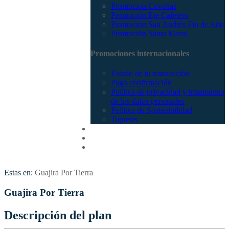
Promocion Coveñas
Promoción Eje Cafetero
Promoción San Andrés Fin de Año
Promoción Santa Marta
Promociones internacionales
Estado de tu transacción
Pago confirmación
Política de privacidad y tratamiento
de los datos personales
Política de Sostenibilidad
Tiquetes
Cotizar
Vuelos
Contactenos
Estas en:
Guajira Por Tierra
Guajira Por Tierra
Descripción del plan