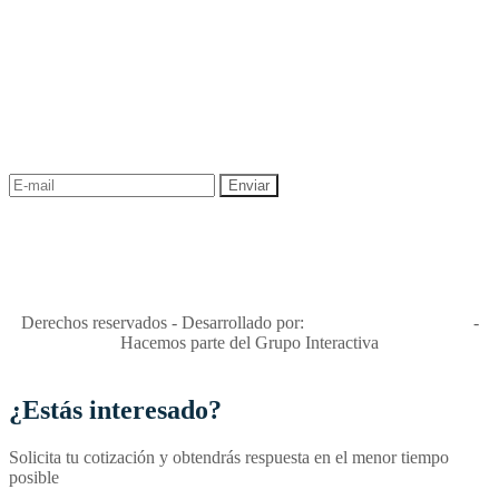
NEWSLETTER
¡Recibe las mejores promociones para tus viajes,
descuentos y ofertas!
"Viajes Interactiva SAS - Nit 900.460.613-2, amiga de los niños y
niñas y enemiga de su explotación y de su abuso sexual."
Apóyamos la ley 679 que penaliza estos delitos en Colombia"
RNT No. 26346
Derechos reservados - Desarrollado por:
T&T Interactiva S.A.S
-
Hacemos parte del Grupo Interactiva
¿Estás interesado?
Solicita tu cotización y obtendrás respuesta en el menor tiempo
posible