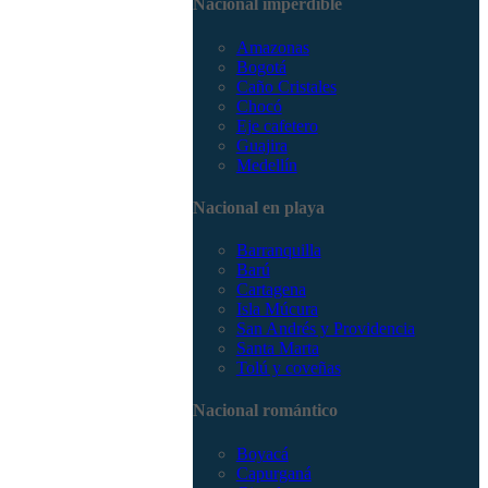
Nacional imperdible
3168785400
Amazonas
Bogotá
Caño Cristales
Chocó
Eje cafetero
Guajira
Medellín
Nacional en playa
Barranquilla
Barú
Cartagena
Isla Múcura
San Andrés y Providencia
Santa Marta
Tolú y coveñas
Nacional romántico
Boyacá
Capurganá