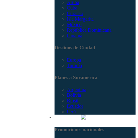
Aruba
Cuba
Curacao
Isla Margarita
México
República Dominicana
Panamá
Destinos de Ciudad
Europa
Turquía
Planes a Suramérica
Argentina
Bolivia
Brasil
Ecuador
Perú
Promociones
Promociones nacionales