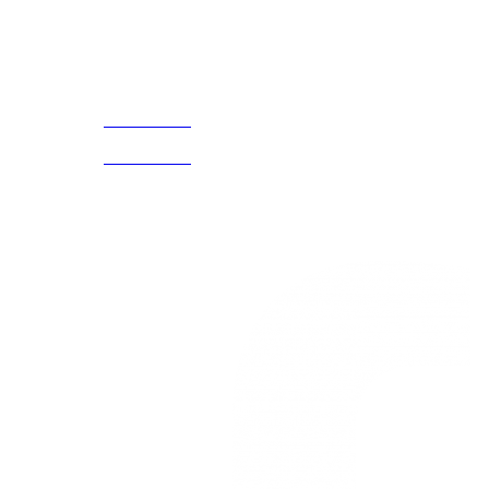
¡Encuentra tu propio lugar en el Mundo!
Acerca de
CELULAR Y WHATSAPP
nosotros
3168770630
(601) 530
5586
3168785400
3168770630
Nuestras redes