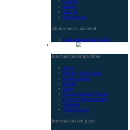
Girardot
Melgar
San Gil
Villavicencio
Quinceañeras nacional
Quinceañeras San Andrés
Internacional
Internacional imperdible
Africa
Egipto y Tierra Santa
Estados unidos
Europa
Japón
Parques Orlando Florida
Cruceros internacionales
Tailandia
Viajes Baratos
Internacional en playa