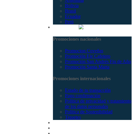
Argentina
Bolivia
Brasil
Ecuador
Perú
Promociones
Promociones nacionales
Promocion Coveñas
Promoción Eje Cafetero
Promoción San Andrés Fin de Año
Promoción Santa Marta
Promociones internacionales
Estado de tu transacción
Pago confirmación
Política de privacidad y tratamiento
de los datos personales
Política de Sostenibilidad
Tiquetes
Cotizar
Vuelos
Contactenos