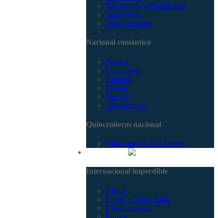
San Andrés y Providencia
Santa Marta
Tolú y coveñas
Nacional romántico
Boyacá
Capurganá
Girardot
Melgar
San Gil
Villavicencio
Quinceañeras nacional
Quinceañeras San Andrés
Internacional
Internacional imperdible
Africa
Egipto y Tierra Santa
Estados unidos
Europa