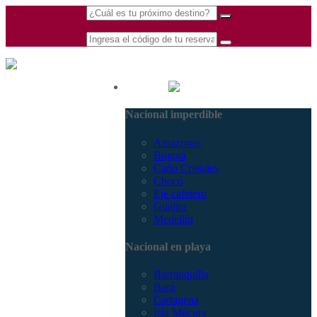
(601) 530 5586 -
Nacional
3168770630
Nacional imperdible
3168785400
Amazonas
Bogotá
Caño Cristales
Chocó
Eje cafetero
Guajira
Medellín
Nacional en playa
Barranquilla
Barú
Cartagena
Isla Múcura