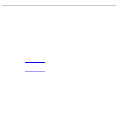
Disfruta
Cada Experiencia
¡Encuentra tu propio lugar en el Mundo!
Acerca de
CELULAR Y WHATSAPP
nosotros
3168770630
(601) 530
5586
3168785400
3168770630
Nuestras redes