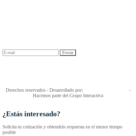
NEWSLETTER
¡Recibe las mejores promociones para tus viajes,
descuentos y ofertas!
"Viajes Interactiva SAS - Nit 900.460.613-2, amiga de los niños y
niñas y enemiga de su explotación y de su abuso sexual."
Apóyamos la ley 679 que penaliza estos delitos en Colombia"
RNT No. 26346
Derechos reservados - Desarrollado por:
T&T Interactiva S.A.S
-
Hacemos parte del Grupo Interactiva
¿Estás interesado?
Solicita tu cotización y obtendrás respuesta en el menor tiempo
posible